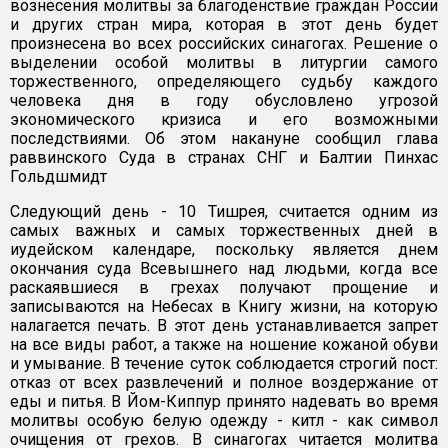
вознесения молитвы за благоденствие граждан России
и других стран мира, которая в этот день будет
произнесена во всех российских синагогах. Решение о
выделении особой молитвы в литургии самого
торжественного, определяющего судьбу каждого
человека дня в году обусловлено угрозой
экономического кризиса и его возможными
последствиями. Об этом накануне сообщил глава
раввинского Суда в странах СНГ и Балтии Пинхас
Гольдшмидт
Следующий день - 10 Тишрея, считается одним из
самых важных и самых торжественных дней в
иудейском календаре, поскольку является днем
окончания суда Всевышнего над людьми, когда все
раскаявшиеся в грехах получают прощение и
записываются на Небесах в Книгу жизни, на которую
налагается печать. В этот день устанавливается запрет
на все виды работ, а также на ношение кожаной обуви
и умывание. В течение суток соблюдается строгий пост:
отказ от всех развлечений и полное воздержание от
еды и питья. В Йом-Киппур принято надевать во время
молитвы особую белую одежду - китл - как символ
очищения от грехов. В синагогах читается молитва