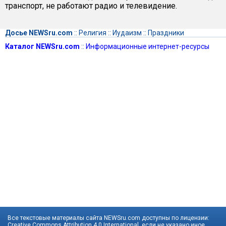
транспорт, не работают радио и телевидение.
Досье NEWSru.com
::
Религия
::
Иудаизм
::
Праздники
Каталог NEWSru.com
::
Информационные интернет-ресурсы
Все текстовые материалы сайта NEWSru.com доступны по лицензии:
Creative Commons Attribution 4.0 International
, если не указано иное.