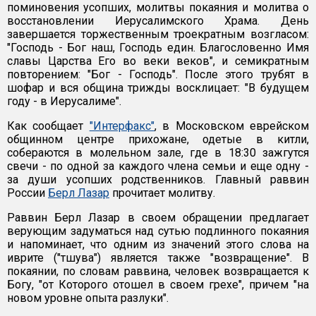
поминовения усопших, молитвы покаяния и молитва о
восстановлении Иерусалимского Храма. День
завершается торжественным троекратным возгласом:
"Господь - Бог наш, Господь един. Благословенно Имя
славы Царства Его во веки веков", и семикратным
повторением: "Бог - Господь". После этого трубят в
шофар и вся община трижды восклицает: "В будущем
году - в Иерусалиме".
Как сообщает
"Интерфакс"
, в Московском еврейском
общинном центре прихожане, одетые в китли,
собераются в молельном зале, где в 18:30 зажгутся
свечи - по одной за каждого члена семьи и еще одну -
за души усопших родственников. Главный раввин
России
Берл Лазар
прочитает молитву.
Раввин Берл Лазар в своем обращении предлагает
верующим задуматься над сутью подлинного покаяния
и напоминает, что одним из значений этого слова на
иврите ("тшува") является также "возвращение". В
покаянии, по словам раввина, человек возвращается к
Богу, "от Которого отошел в своем грехе", причем "на
новом уровне опыта разлуки".