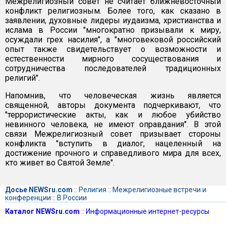
Межрелигиозный совет не считает ближневосточный
конфликт религиозным. Более того, как сказано в
заявлении, духовные лидеры иудаизма, христианства и
ислама в России "многократно призывали к миру,
осуждали грех насилия", а "многовековой российский
опыт также свидетельствует о возможности и
естественности мирного сосуществования и
сотрудничества последователей традиционных
религий".
Напомнив, что человеческая жизнь является
священной, авторы документа подчеркивают, что
"террористические акты, как и любое убийство
невинного человека, не имеют оправдания". В этой
связи Межрелигиозный совет призывает стороны
конфликта "вступить в диалог, нацеленный на
достижение прочного и справедливого мира для всех,
кто живет во Святой Земле".
Досье NEWSru.com
::
Религия
::
Межрелигиозные встречи и
конференции
::
В России
Каталог NEWSru.com
::
Информационные интернет-ресурсы