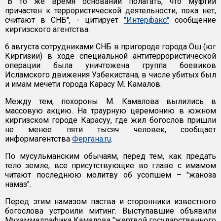
"В то же время оснований полагать, что муфтий
причастен к террористической деятельности, пока нет,
считают в СНБ", - цитирует
"Интерфакс"
сообщение
киргизского агентства.
6 августа сотрудниками СНБ в пригороде города Ош (юг
Киргизии) в ходе специальной антитеррористической
операции была уничтожена группа боевиков
Исламского движения Узбекистана, в числе убитых был
и имам мечети города Карасу М. Камалов.
Между тем, похороны М. Камалова вылились в
массовую акцию. На траурную церемонию в южном
киргизском городе Карасуу, где жил богослов пришли
не менее пяти тысяч человек, сообщает
информагентства
Фергана.ru
.
По мусульманским обычаям, перед тем, как предать
тело земле, все присутствующие во главе с имамом
читают последнюю молитву об усопшем – "жаноза
намаз".
Перед этим намазом паства и сторонники известного
богослова устроили митинг. Выступавшие объявили
Мухаммадрафика Камалова "жертвой государственного