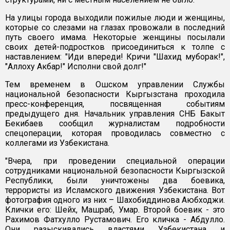
На улицы города выходили пожилые люди и женщины,
которые со слезами на глазах провожали в последний
путь своего имама. Некоторые женщины посылали
своих детей-подростков присоединиться к толпе с
наставлением: "Иди впереди! Кричи "Шахид муборак!",
"Аллоху Акбар!" Исполни свой долг!"
Тем временем в Ошском управлении Службы
национальной безопасности Кыргызстана проходила
пресс-конференция, посвященная событиям
предыдущего дня. Начальник управления СНБ Бакыт
Бекибаев сообщил журналистам подробности
спецоперации, которая проводилась совместно с
коллегами из Узбекистана.
"Вчера, при проведении специальной операции
сотрудниками национальной безопасности Кыргызской
Республики, были уничтожены два боевика,
террористы из Исламского движения Узбекистана. Вот
фотография одного из них – Шахобиддинова Аюбходжи.
Клички его: Шейх, Машраб, Умар. Второй боевик - это
Рахимов Фатхулло Рустамович. Его кличка - Абдулло.
Они разыскивались властями Узбекистана и