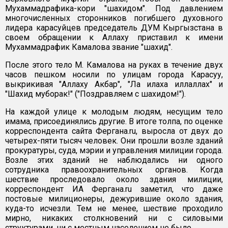
Мухаммадрафика-кори "шахидом". Под давлением
многочисленных сторонников погибшего духовного
лидера карасуйцев председатель ДУМ Кыргызстана в
своем обращении к Аллаху приставил к имени
Мухаммадрафик Камалова звание "шахид".
После этого тело М. Камалова на руках в течение двух
часов пешком носили по улицам города Карасуу,
выкрикивая "Аллаху Акбар", "Ла илаха иллаллах" и
"Шахид муборак!" ("Поздравляем с шахидом!").
На каждой улице к молодым людям, несущим тело
имама, присоединялись другие. В итоге толпа, по оценке
корреспондента сайта Фергана.ru, выросла от двух до
четырех-пяти тысяч человек. Они прошли возле зданий
прокуратуры, суда, мэрии и управления милиции города.
Возле этих зданий не наблюдались ни одного
сотрудника правоохранительных органов. Когда
шествие проследовало около здания милиции,
корреспондент ИА Фергана.ru заметил, что даже
постовые милиционеры, дежурившие около здания,
куда-то исчезли. Тем не менее, шествие проходило
мирно, никаких столкновений ни с силовыми
структурами, ни с местным населением не было.