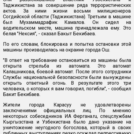
Таджикистана за совершение ряда террористических
актов. За ними жизни восьми милиционеров
Согдийской области (Таджикистана). Третьим в машине
был Мухаммадрафик Камалов. Он сидел на
водительском месте, машина принадлежала ему. Это
белая "Нексия", - сказал Бакыт Бекибаев.
По его словам, блокировка и попытка остановки этой
машины производилась на окраине города Ош.
"В ответ на требование остановиться из машины была
открыта стрельба из автомата. Это автомат
Калашникова, боевой автомат. После этого сотрудники
Службы национальной безопасности были вынуждены
открыть ответный огонь. В результате этого три
человека, о которых я вам говорил, погибли", - сообщил
Бакит Бекибаев.
Жители города Карасуу не удовлетворены
заключениями официальных лиц. По мнению
некоторых собеседников ИА Фергана.ru, спецслужбам
Кыргызстана и Узбекистана было дано указание на
уничтожение неугодного богослова, который в своих
публичных выступлениях резко осуждал репрессивную