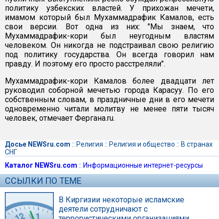
политику узбекских властей. У прихожан мечети,
имамом который был Мухаммадрафик Камалов, есть
свои версии. Вот одна из них: "Мы знаем, что
Мухаммадрафик-кори был неугодным властям
человеком. Он никогда не подстраивал свою религию
под политику государства. Он всегда говорил нам
правду. И поэтому его просто расстреляли".
Мухаммадрафик-кори Камалов более двадцати лет
руководил соборной мечетью города Карасуу. По его
собственным словам, в праздничные дни в его мечети
одновременно читали молитву не менее пяти тысяч
человек, отмечает Фергана.ru.
Досье NEWSru.com
::
Религия
::
Религия и общество
::
В странах
СНГ
Каталог NEWSru.com
::
Информационные интернет-ресурсы
ССЫЛКИ ПО ТЕМЕ
В Киргизии некоторые исламские
деятели сотрудничают с
террористическими организациями,