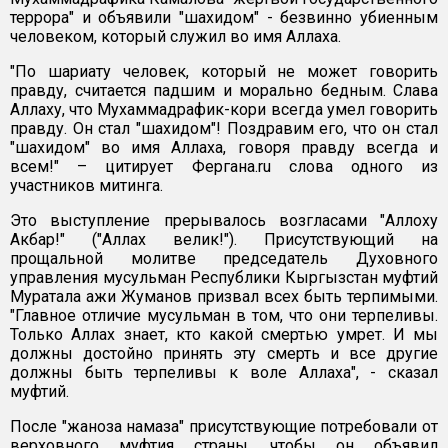
террора" и объявили "шахидом" - безвинно убиенным
человеком, который служил во имя Аллаха.
"По шариату человек, который не может говорить
правду, считается падшим и морально бедным. Слава
Аллаху, что Мухаммадрафик-кори всегда умел говорить
правду. Он стал "шахидом"! Поздравим его, что он стал
"шахидом" во имя Аллаха, говоря правду всегда и
всем!" – цитирует Фергана.ru слова одного из
участников митинга.
Это выступление прерывалось возгласами "Аллоху
Акбар!" ("Аллах велик!"). Присутствующий на
прощальной молитве председатель Духовного
управления мусульман Республики Кыргызстан муфтий
Муратала ажи Жуманов призвал всех быть терпимыми.
"Главное отличие мусульман в том, что они терпеливы.
Только Аллах знает, кто какой смертью умрет. И мы
должны достойно принять эту смерть и все другие
должны быть терпеливы к воле Аллаха", - сказал
муфтий.
После "жаноза намаза" присутствующие потребовали от
верховного муфтия страны, чтобы он объявил