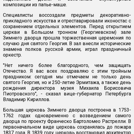
композиции из папье-маше.
Специалисты воссоздали предметы декоративно-
прикладного искусства и отреставрировали иконостас с
сохранением отдельных элементов. Перед открытием
церкви в Большом тронном (Георгиевском) зале
Зимнего дворца прошла торжественная церемония по
случаю дня святого Георгия. В зал внесли исторические
знамена полков русской армии, играл праздничный
оркестр.
"Нет ничего более благородного, чем защищать
Отечество. Я вас всех поздравляю с этим тройным
праздником: сегодня мы отмечаем не только день
святого Георгия, но и 250-летие Эрмитажа, а также день
рождения директора музея Михаила Борисовича
Пиотровского", - сказал вице-губернатор Петербурга
Владимир Кириллов.
Большая церковь Зимнего дворца построена в 1753-
1762 годах одновременно с возведением самого
дворца по проекту Франческо Бартоломео Растрелли. В
первоначальном виде церковь сохранялась до пожара
1837 года. В 1839 году церковь восстановил архитектор