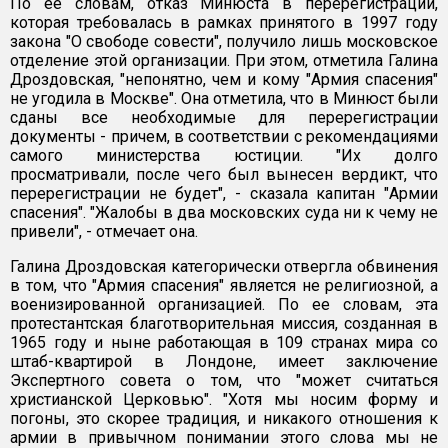
По ее словам, отказ Минюста в перерегистрации,
которая требовалась в рамках принятого в 1997 году
закона "О свободе совести", получило лишь московское
отделение этой организации. При этом, отметила Галина
Дроздовская, "непонятно, чем и кому "Армия спасения"
не угодила в Москве". Она отметила, что в Минюст были
сданы все необходимые для перерегистрации
документы - причем, в соответствии с рекомендациями
самого министерства юстиции. "Их долго
просматривали, после чего был вынесен вердикт, что
перерегистрации не будет", - сказала капитан "Армии
спасения". "Жалобы в два московских суда ни к чему не
привели", - отмечает она.
Галина Дроздовская категорически отвергла обвинения
в том, что "Армия спасения" является не религиозной, а
военизированной организацией. По ее словам, эта
протестантская благотворительная миссия, созданная в
1965 году и ныне работающая в 109 странах мира со
штаб-квартирой в Лондоне, имеет заключение
Экспертного совета о том, что "может считаться
христианской Церковью". "Хотя мы носим форму и
погоны, это скорее традиция, и никакого отношения к
армии в привычном понимании этого слова мы не