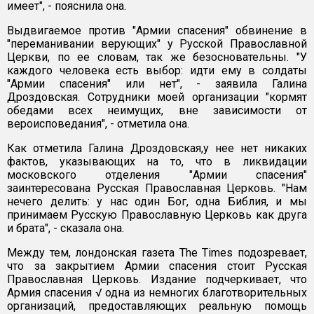
имеет", - пояснила она.
Выдвигаемое против "Армии спасения" обвинение в
"переманивании верующих" у Русской Православной
Церкви, по ее словам, так же безосновательны. "У
каждого человека есть выбор: идти ему в солдаты
"Армии спасения" или нет", - заявила Галина
Дроздовская. Сотрудники моей организации "кормят
обедами всех неимущих, вне зависимости от
вероисповедания", - отметила она.
Как отметила Галина Дроздовская,у нее нет никаких
фактов, указывающих на то, что в ликвидации
московского отделения "Армии спасения"
заинтересована Русская Православная Церковь. "Нам
нечего делить: у нас один Бог, одна Библия, и мы
принимаем Русскую Православную Церковь как друга
и брата", - сказала она.
Между тем, лондонская газета The Times подозревает,
что за закрытием Армии спасения стоит Русская
Православная Церковь. Издание подчеркивает, что
Армия спасения √ одна из немногих благотворительных
организаций, предоставляющих реальную помощь