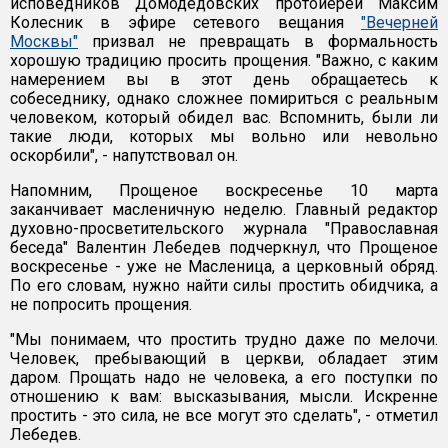
исповедников Домодедовских протоиерей Максим
Колесник в эфире сетевого вещания
"Вечерней
Москвы"
призвал не превращать в формальность
хорошую традицию просить прощения. "Важно, с каким
намерением вы в этот день обращаетесь к
собеседнику, однако сложнее помириться с реальным
человеком, который обидел вас. Вспомнить, были ли
такие люди, которых мы вольно или невольно
оскорбили", - напутствовал он.
Напомним, Прощеное воскресенье 10 марта
заканчивает масленичную неделю. Главный редактор
духовно-просветительского журнала "Православная
беседа" Валентин Лебедев подчеркнул, что Прощеное
воскресенье - уже не Масленица, а церковный обряд.
По его словам, нужно найти силы простить обидчика, а
не попросить прощения.
"Мы понимаем, что простить трудно даже по мелочи.
Человек, пребывающий в церкви, обладает этим
даром. Прощать надо не человека, а его поступки по
отношению к вам: высказывания, мысли. Искренне
простить - это сила, не все могут это сделать", - отметил
Лебедев.