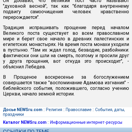
Он добавил, что Великий пост часто называют
"духовной весной", так как "благодаря внутреннему
подвигу самоочищения человек нравственно
перерождается".
Традиция испрашивать прощение перед началом
Великого поста существует во всем православном
мире и берет свое начало в древних палестинских и
египетских монастырях. На время поста монахи уходили
в пустыню. "Там их ждал голод, безводие, разбойники:
фактически они шли на смерть, поэтому и просили друг
у друга прощения, вот откуда это происходит", -
объяснил Лебедев.
В Прощеное воскресенье за богослужением
совершается также "воспоминание Адамова изгнания" -
библейского события, положившего, согласно учению
Церкви, начало земной истории.
Досье NEWSru.com
::
Религия
::
Православие
::
События, даты,
праздники
Каталог NEWSru.com
::
Информационные интернет-ресурсы
ССЫЛКИ ПО ТЕМЕ