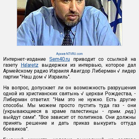
Архив NTVRU.com
Интернет-издание
Sem40.ru
приводит со ссылкой на
газету
Ha'aretz
выдержки из интервью, которое дал
Армейскому радио Израиля Авигдор Либерман √ лидер
партии "Наш дом √ Израиль".
На вопрос, допускает ли он возможность разрушения
одной из христианских святынь √ церкви Рождества, -
Либерман ответил: "Нам это не нужно. Есть другие
способы. Мы можем просто пустить туда газ - они
(укрывающиеся в храме палестинцы -
прим. ред.
)
выйдут сами". "Все зависит от политиков. Они должны
принять решение и дать приказ выкурить оттуда
боевиков".