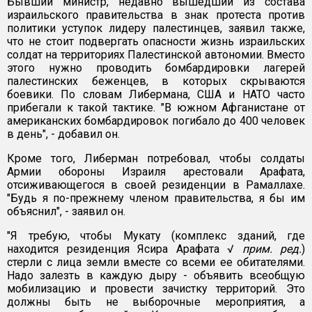
Бывший министр, недавно вышедший из состава
израильского правительства в знак протеста против
политики уступок лидеру палестинцев, заявил также,
что не стоит подвергать опасности жизнь израильских
солдат на территориях Палестинской автономии. Вместо
этого нужно проводить бомбардировки лагерей
палестинских беженцев, в которых скрываются
боевики. По словам Либермана, США и НАТО часто
прибегали к такой тактике. "В южном Афганистане от
американских бомбардировок погибало до 400 человек
в день", - добавил он.
Кроме того, Либерман потребовал, чтобы солдаты
Армии обороны Израиля арестовали Арафата,
отсиживающегося в своей резиденции в Рамаллахе.
"Будь я по-прежнему членом правительства, я бы им
объяснил", - заявил он.
"Я требую, чтобы Мукату (комплекс зданий, где
находится резиденция Ясира Арафата √
прим. ред.
)
стерли с лица земли вместе со всеми ее обитателями.
Надо залезть в каждую дыру - объявить всеобщую
мобилизацию и провести зачистку территорий. Это
должны быть не выборочные мероприятия, а