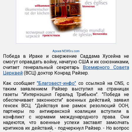
Архив NEWSru.com
Победа в Ираке и свержение Саддама Хусейна не
смогут оправдать войну, начатую США и их союзниками,
считает генеральный секретарь
Всемирного Совета
Церквей
(ВСЦ) доктор Конрад Райзер.
Как сообщает
"Благовест-инфо"
со ссылкой на CNS, с
таким заявлением Райзер выступил на страницах
газеты "Интернэшнл Геральд Трибьюн". "Победа не
обеспечивает законности" военных действий, заявил
генсек ВСЦ. "Действуя вне рамок резолюций ООН,
партнеры по антииракской коалиции вступили в
конфликт с нормами международного права. Они
надеются, что военные успехи заставят замолчать
критиков их действий, - подчеркнул Райзер. - Но вопрос