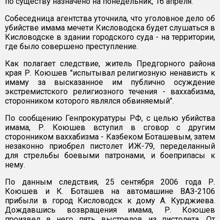
по существу назначено на понедельник, 16 апреля.
Собеседница агентства уточнила, что уголовное дело об
убийстве имама мечети Кисловодска будет слушаться в
Кисловодске в здании городского суда - на территории,
где было совершено преступление.
Как полагает следствие, житель Предгорного района
края Р. Коюшев "испытывал религиозную ненависть к
имаму за высказанное им публично осуждение
экстремистского религиозного течения - ваххабизма,
сторонником которого являлся обвиняемый".
По сообщению Генпрокуратуры РФ, с целью убийства
имама, Р. Коюшев вступил в сговор с другим
сторонником ваххабизма - Казбеком Боташевым, затем
незаконно приобрел пистолет ИЖ-79, переделанный
для стрельбы боевыми патронами, и боеприпасы к
нему.
По данным следствия, 25 сентября 2006 года Р.
Коюшев и К. Боташев на автомашине ВАЗ-2106
прибыли в город Кисловодск к дому А. Курджиева.
Дождавшись возвращения имама, Р. Коюшев
произвел в него пять выстрелов из пистолета. От