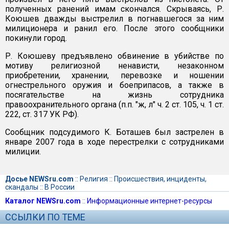
полученных ранений имам скончался. Скрываясь, Р.
Коюшев дважды выстрелил в погнавшегося за ним
милиционера и ранил его. После этого сообщники
покинули город.
Р. Коюшеву предъявлено обвинение в убийстве по
мотиву религиозной ненависти, незаконном
приобретении, хранении, перевозке и ношении
огнестрельного оружия и боеприпасов, а также в
посягательстве на жизнь сотрудника
правоохранительного органа (п.п. "ж, л" ч. 2 ст. 105, ч. 1 ст.
222, ст. 317 УК РФ).
Сообщник подсудимого К. Боташев был застрелен в
январе 2007 года в ходе перестрелки с сотрудниками
милиции.
Досье NEWSru.com
::
Религия
::
Происшествия, инциденты,
скандалы
::
В России
Каталог NEWSru.com
::
Информационные интернет-ресурсы
ССЫЛКИ ПО ТЕМЕ