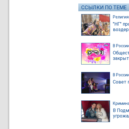
ССЫЛКИ ПО ТЕМЕ
Религия
"НГ" п
воздер
В Росси
Общест
закрыт
В Росси
Совет 
Кримин
В Подм
угрожа