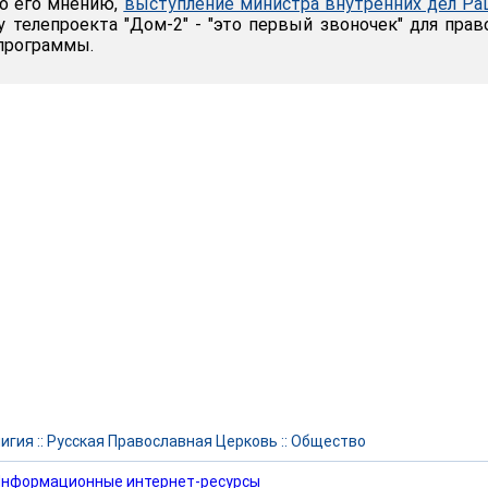
По его мнению,
выступление министра внутренних дел Р
 телепроекта "Дом-2" - "это первый звоночек" для пра
программы.
игия
::
Русская Православная Церковь
::
Общество
нформационные интернет-ресурсы