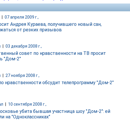
|
07 апреля 2009 г.,
росит Андрея Кураева, получившего новый сан,
жаться от резких призывов
и
|
03 декабря 2008 г.,
венный совет по нравственности на ТВ просит
ь "Дом-2"
и
|
27 ноября 2008 г.,
по нравственности обсудит телепрограмму "Дом-2"
ал
|
10 сентября 2008 г.,
осковье убита бывшая участница шоу "Дом-2": ей
ли на "Одноклассниках"