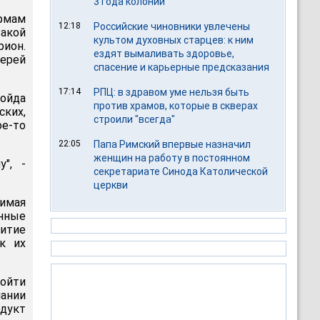
3 года колонии
ормам
12:18
Российские чиновники увлечены
акой
культом духовных старцев: к ним
рион.
ездят вымаливать здоровье,
иерей
спасение и карьерные предсказания
17:14
РПЦ: в здравом уме нельзя быть
гойда
против храмов, которые в скверах
ских,
строили "всегда"
ое-то
22:05
Папа Римский впервые назначил
женщин на работу в постоянном
", -
секретариате Синода Католической
церкви
вимая
енные
витие
к их
зойти
ании
одукт