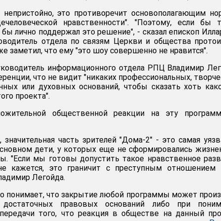
о непристойно, это противоречит основополагающим н
ечеловеческой нравственности". "Поэтому, если бы т
 бы лично поддержал это решение", - сказал епископ Илла
оводитель отдела по связям Церкви и общества прото
е заметил, что ему "это шоу совершенно не нравится".
руководитель информационного отдела РПЦ Владимир Ле
еренции, что не видит "никаких профессиональных, творче
нных или духовных оснований, чтобы сказать хоть как
ого проекта".
ложительной общественной реакции на эту программу
значительная часть зрителей "Дома-2" - это самая уяз
основном дети, у которых еще не сформировались жизн
ы. "Если мы готовы допустить такое нравственное раз
не кажется, это граничит с преступным отношением 
Владимир Легойда.
то понимает, что закрытие любой программы может прои
 достаточных правовых оснований либо при поним
епередачи того, что реакция в обществе на данный пр