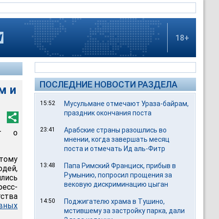
18+
ПОСЛЕДНИЕ НОВОСТИ РАЗДЕЛА
м и
15:52
Мусульмане отмечают Ураза-байрам,
праздник окончания поста
23:41
Арабские страны разошлись во
т о
мнении, когда завершать месяц
поста и отмечать Ид аль-Фитр
отому
13:48
Папа Римский Франциск, прибыв в
юдей,
Румынию, попросил прощения за
лись
вековую дискриминацию цыган
есс-
ства
14:50
Поджигателю храма в Тушино,
вных
мстившему за застройку парка, дали