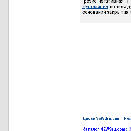
"резко негативная". 
Нургалиева
по поводу
оснований закрытия 
Досье NEWSru.com
::
Рел
Каталог NEWSru.com
::
И