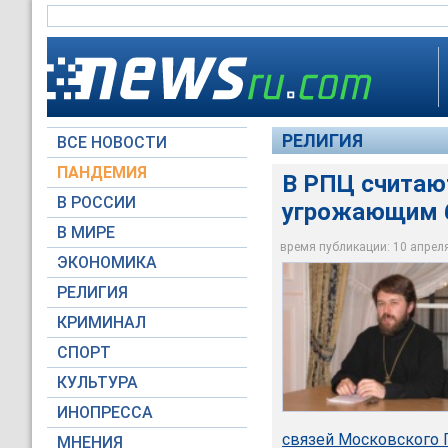
РЕЛИГИЯ
ВСЕ НОВОСТИ
ПАНДЕМИЯ
В РПЦ считаю
В РОССИИ
угрожающим 
Епископ Илларион за
В МИРЕ
поддержал бы это 
время публикации: 10 апреля 
ЭКОНОМИКА
www.archiepiskopia.
РЕЛИГИЯ
КРИМИНАЛ
СПОРТ
КУЛЬТУРА
ИНОПРЕССА
связей Московского 
МНЕНИЯ