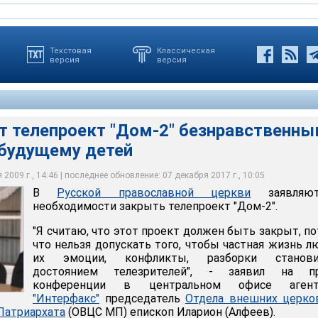
Текстовая
Классическая
версия
версия
т телепроект "Дом-2" безнравственны
будущему детей
явил, что если бы проект "Дом-2" был бы закрыт, о он лично
решение
2009 г., 14:46 | последнее обновление: 07 декабря 2017 г., 10:05
В
Русской православной церкви
заявляю
be
необходимости закрыть телепроект "Дом-2".
"Я считаю, что этот проект должен быть закрыт, п
что нельзя допускать того, чтобы частная жизнь л
их эмоции, конфликты, разборки станови
достоянием телезрителей", - заявил на пр
конференции в центральном офисе агент
"Интерфакс"
председатель
Отдела внешних церко
Патриархата
(ОВЦС МП) епископ Иларион (Алфеев).