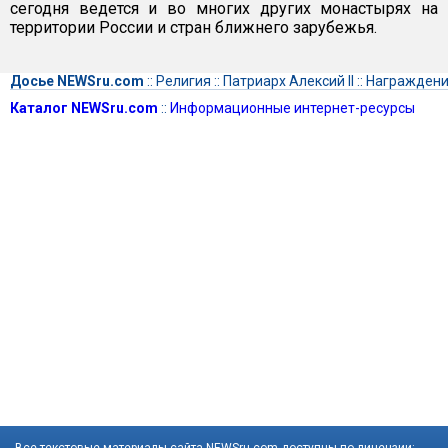
сегодня ведется и во многих других монастырях на
территории России и стран ближнего зарубежья.
Досье NEWSru.com
::
Религия
::
Патриарх Алексий II
::
Награжден
Каталог NEWSru.com
::
Информационные интернет-ресурсы
Все текстовые материалы сайта NEWSru.com доступны по лицензии: