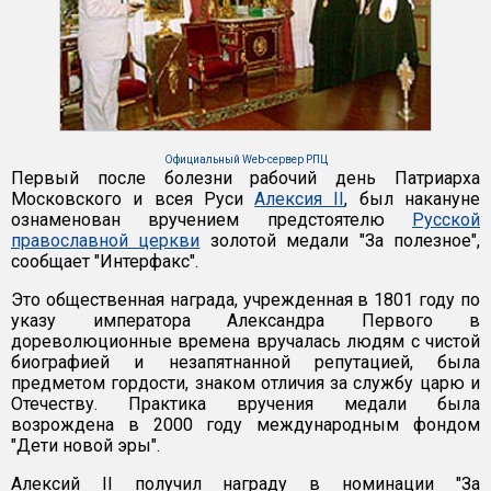
Официальный Web-сервер РПЦ
Первый после болезни рабочий день Патриарха
Московского и всея Руси
Алексия II
, был накануне
ознаменован вручением предстоятелю
Русской
православной церкви
золотой медали "За полезное",
сообщает "Интерфакс".
Это общественная награда, учрежденная в 1801 году по
указу императора Александра Первого в
дореволюционные времена вручалась людям с чистой
биографией и незапятнанной репутацией, была
предметом гордости, знаком отличия за службу царю и
Отечеству. Практика вручения медали была
возрождена в 2000 году международным фондом
"Дети новой эры".
Алексий II получил награду в номинации "За