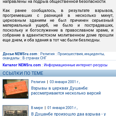
направлены на подрыв общественной безопасности.
Как ранее сообщалось, в результате взрывов,
прогремевших с разницей в несколько минут,
церковным зданиям не был причинен серьезный
материальный ущерб, не было и пострадавших,
поскольку и богослужение в православном храме, и
собрание в адвентистском молитвенном доме прошли
еще днем, и оба здания в тот час были безлюдны.
Досье NEWSru.com
::
Религия
::
Происшествия, инциденты,
скандалы
::
В странах СНГ
Каталог NEWSru.com
::
Информационные интернет-ресурсы
ССЫЛКИ ПО ТЕМЕ
Религия
|
03 января 2001 г.,
Взрывы в церквах Душанбе:
рассматривается несколько версий
В мире
|
01 января 2001 г.,
В Душанбе произошло два взрыва - у