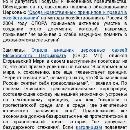
но и депутатов Госдумы и чиновников правительства.
Обсуждали он то, насколько повлияло обнародование
Церковью
"Свода нравственных принципов и правил в
хозяйствовании"
на методы хозяйствования в России. В
2004 году ОПОРА принимала активное участие в
создании этого документа, который, например,
призывает "не забывая о хлебе насущном, помнить о
духовном смысле жизни".
Замглавы
Отдела внешних церковных связей
Московского Патриархата
(ОВЦС МП) епископ
Егорьевский Марк в своем выступлении посетовал на
то, что этот призыв услышан не всеми. "В современном
мире, к сожалению, все еще главенствует принцип:
"Бери от жизни все", несмотря на то, что 80% населения
России считает себя православными", – заявил он. По
словам епископа, транснациональные корпорации,
составляющие основу нынешней экономики, устроены
по сектантскому принципу, так как "выросли в
протестантской среде или в среде, где значительно
количество различных сект". Православная же
экономика должна базироваться не на протестантской, а
на православной этике, которая "не допускает
безудержного стяжания". Если
католицизм
подавляет