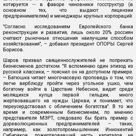
котируется -- в фаворе чиновники госструктур (в
основном тех, что выдают лицензии
предпринимателям) и менеджеры крупных корпораций.
"Согласно исследованиям Европейского банка
реконструкции и развития, лишь около 20% россиян
считают рыночные отношения наилучшим способом
хозяйствования", – добавил президент ОПОРЫ Сергей
Борисов.
Шаров призвал священнослужителей не попрекать
бизнесменов достатком. "Я вспоминаю один эпизод из
русской классики, – пояснил он на доступном примере.
– Батюшка читает многочасовую проповедь о том, что
легче верблюду пройти через угольное ушко, чем
богатому войти в Царствие Небесное, видит среди
молящихся купца первой гильдии, много
жертвовавшего на нужды Церкви, и понимает, что
переусердствовал с обличением богатства". В то же
время и современным бизнесменам, по мнению
представителя МЭРТ, следовало бы брать пример с
дореволюционных предпринимателей – таких,
например, как золотопромышленник Иннокентий
Сибиряков, пожертвовавший часть капиталов на