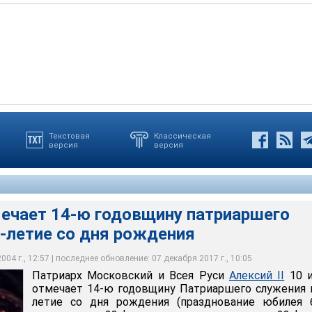
Текстовая
Классическая
версия
версия
й II совершит Божественную литургию в храме Христа Спасителя
мечает 14-ю годовщину патриаршего
-летие со дня рождения
04 г., 12:57 | последнее обновление: 07 декабря 2017 г., 10:05
Патриарх Московский и Всея Руси
Алексий II
10 и
отмечает 14-ю годовщину Патриаршего служения 
летие со дня рождения (празднование юбилея 