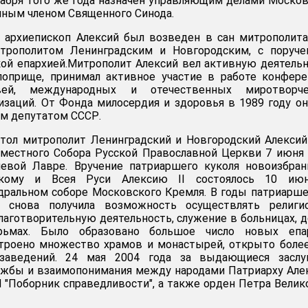
екабря того же года назначен управляющим делами Моско
нным членом Священного Синода.
 архиепископ Алексий был возведен в сан митрополита
трополитом Ленинградским и Новгородским, с поруче
кой епархией.Митрополит Алексий вел активную деятель
оприще, принимал активное участие в работе конфере
вей, международных и отечественных миротворче
заций. От Фонда милосердия и здоровья в 1989 году о
м депутатом СССР.
тол митрополит Ленинградский и Новгородский Алекси
местного Собора Русской Православной Церкви 7 июня
иевой Лавре. Вручение патриаршего куколя новоизбра
скому и Всея Руси Алексию II состоялось 10 ию
дральном соборе Московского Кремля. В годы патриарш
ь снова получила возможность осуществлять религио
лаготворительную деятельность, служение в больницах, 
ьмах. Было образовано большое число новых епар
строено множество храмов и монастырей, открыто боле
заведений. 24 мая 2004 года за выдающиеся заслу
ружбы и взаимопонимания между народами Патриарху Ал
 "Поборник справедливости", а также орден Петра Велико