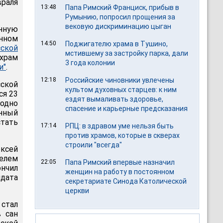
враля
13:48
Папа Римский Франциск, прибыв в
Румынию, попросил прощения за
вековую дискриминацию цыган
нную
енном
14:50
Поджигателю храма в Тушино,
сской
мстившему за застройку парка, дали
 храм
3 года колонии
и"
.
12:18
Российские чиновники увлечены
сской
культом духовных старцев: к ним
ся 23
ездят вымаливать здоровье,
годно
спасение и карьерные предсказания
нный
тать
17:14
РПЦ: в здравом уме нельзя быть
против храмов, которые в скверах
строили "всегда"
ексей
телем
22:05
Папа Римский впервые назначил
ончил
женщин на работу в постоянном
дата
секретариате Синода Католической
церкви
 стал
 сан