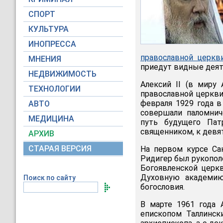
СПОРТ
КУЛЬТУРА
ИНОПРЕССА
православной церкв
МНЕНИЯ
приедут видные деяте
НЕДВИЖИМОСТЬ
Алексий II (в миру
ТЕХНОЛОГИИ
православной церкви 
февраля 1929 года в
АВТО
совершали паломнич
МЕДИЦИНА
путь будущего Пат
священником, к девят
АРХИВ
СТАРАЯ ВЕРСИЯ
На первом курсе Сан
Ридигер был рукопол
Богоявленской церкв
Духовную академию
Поиск по сайту
богословия.
В марте 1961 года 
епископом Таллинск