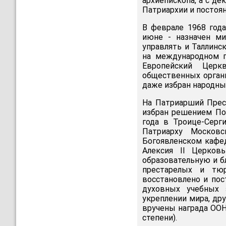
архиепископа, а с д
Патриархии и постоя
В феврале 1968 года
июне - назначен ми
управлять и Таллинс
на международном п
Европейский Церк
общественных органи
даже избран народны
На Патриарший Прес
избран решением По
года в Троице-Серг
Патриарху Москов
Богоявленском кафе
Алексия II Церков
образовательную и б
престарелых и тюр
восстановлено и по
духовных учебных 
укреплении мира, д
вручены награда ООН
степени).