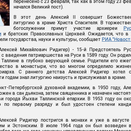
перенесено с 23 февраля, так как в этом году 23 фе
начался Великий пост).
В этот день Алексий II совершит Божестве
литургию в храме Христа Спасителя. В торжеств
богослужении примут участие архиереи
Ру
и
и братских Православных Церквей. Ожидается, что в
ли государства, науки и культуры, сообщает
РИА "Новост
 Алексей Михайлович Ридигер) - 15-й Предстоятель Ру
с введения патриаршества на Руси в 1589 году. Он родил
 Таллине в глубоко верующей семье. Родители его еже
ество в монастыри, что во многом определило жизне
риарха. С раннего детства Алексей Ридигер хотел с
и годам знал литургию наизусть и прислуживал в храме.
кт-Петербургской духовной академии, в 1950 году, Ал
ожен в сан дьякона, затем священника и назначен настоя
и города Йыхви Таллинской епархии. В 1953 году он ок
 по первому разряду и был удостоен степени канди
Алексей Ридигер постригся в монахи и уже в августе
им и Эстонским. В июле 1964 года он был возведен в