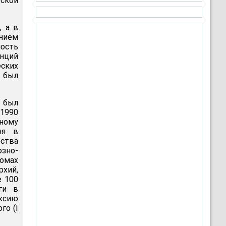
вской
, а в
нием
ность
нций
ских
н был
й был
 1990
нному
ня в
ества
зно-
домах
хий,
е 100
ги в
ексию
го (I