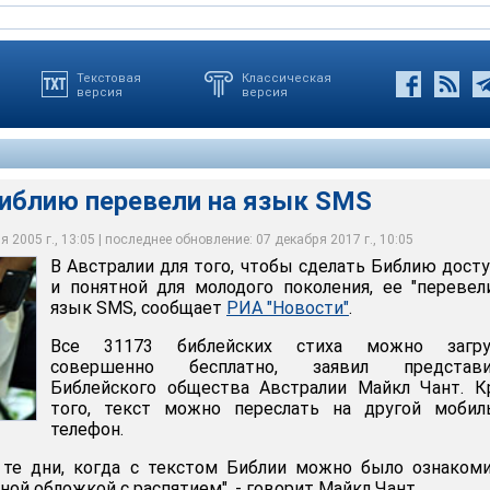
Текстовая
Классическая
версия
версия
Библию перевели на язык SMS
 2005 г., 13:05 | последнее обновление: 07 декабря 2017 г., 10:05
В Австралии для того, чтобы сделать Библию дост
 перевели на язык SMS
и понятной для молодого поколения, ее "перевел
язык SMS, сообщает
РИА "Новости"
.
Все 31173 библейских стиха можно загру
совершенно бесплатно, заявил представи
Библейского общества Австралии Майкл Чант. К
того, текст можно переслать на другой мобил
телефон.
 те дни, когда с текстом Библии можно было ознаком
мной обложкой с распятием", - говорит Майкл Чант.