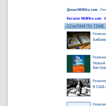
Досье NEWSru.com
::
Рел
Каталог NEWSru.com
::
И
ССЫЛКИ ПО ТЕМЕ
Религия
Библию
Религия
Новый 
Австра
Религия
В США 
Религия