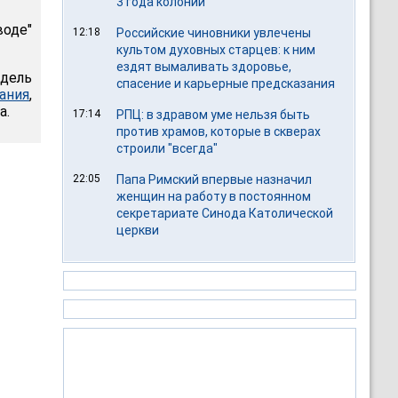
3 года колонии
воде"
12:18
Российские чиновники увлечены
культом духовных старцев: к ним
ездят вымаливать здоровье,
едель
спасение и карьерные предсказания
ания
,
а.
17:14
РПЦ: в здравом уме нельзя быть
против храмов, которые в скверах
строили "всегда"
22:05
Папа Римский впервые назначил
женщин на работу в постоянном
секретариате Синода Католической
церкви