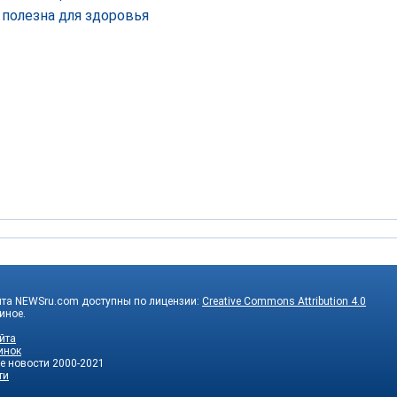
 полезна для здоровья
йта NEWSru.com доступны по лицензии:
Creative Commons Attribution 4.0
 иное.
йта
инок
е новости
2000-2021
ти