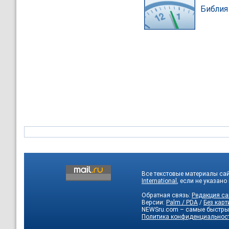
Библия
Все текстовые материалы са
International
, если не указано
Обратная связь:
Редакция са
Версии:
Palm / PDA
/
Без карт
NEWSru.com – самые быстры
Политика конфиденциальнос