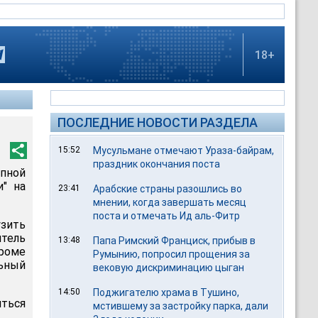
18+
ПОСЛЕДНИЕ НОВОСТИ РАЗДЕЛА
15:52
Мусульмане отмечают Ураза-байрам,
праздник окончания поста
упной
и" на
23:41
Арабские страны разошлись во
мнении, когда завершать месяц
поста и отмечать Ид аль-Фитр
зить
тель
13:48
Папа Римский Франциск, прибыв в
роме
Румынию, попросил прощения за
ьный
вековую дискриминацию цыган
14:50
Поджигателю храма в Тушино,
иться
мстившему за застройку парка, дали