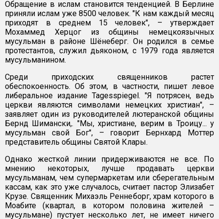
Обращение в ислам становится тенденцией. В Берлине
приняли ислам уже 8500 человек. "К нам каждый месяц
приходят в среднем 15 человек", – утверждает
Мохаммед Херцог из общины немецкоязычных
мусульман в районе Шёнеберг. Он родился в семье
протестантов, служил дьяконом, с 1979 года является
мусульманином.
Среди приходских священников растет
обеспокоенность. Об этом, в частности, пишет левое
либеральное издание Tagesspiegel. "Я потрясен, ведь
церкви являются символами немецких христиан", –
заявляет один из руководителей лютеранской общины
Бернд Шимански,. "Мы, христиане, верим в Троицу... у
мусульман свой Бог", – говорит Бернхард Моттер
представитель общины Святой Клары.
Однако жесткой линии придерживаются не все. По
мнению некоторых, лучше продавать церкви
мусульманам, чем супермаркетам или сберегательным
кассам, как это уже случалось, считает пастор Элизабет
Крузе. Священник Михаэль Реннеборг, храм которого в
Моабите (квартал, в котором половина жителей –
мусульмане) пустует несколько лет, не имеет ничего