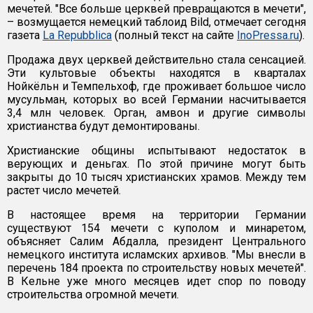
мечетей. "Все больше церквей превращаются в мечети",
– возмущается немецкий таблоид Bild, отмечает сегодня
газета
La Repubblica
(полный текст на сайте
InoPressa.ru
).
Продажа двух церквей действительно стала сенсацией.
Эти культовые объекты находятся в кварталах
Нойкёльн и Темпельхоф, где проживает большое число
мусульман, которых во всей Германии насчитывается
3,4 млн человек. Орган, амвон и другие символы
христианства будут демонтированы.
Христианские общины испытывают недостаток в
верующих и деньгах. По этой причине могут быть
закрыты до 10 тысяч христианских храмов. Между тем
растет число мечетей.
В настоящее время на территории Германии
существуют 154 мечети с куполом и минаретом,
объясняет Салим Абдалла, президент Центрального
немецкого института исламских архивов. "Мы внесли в
перечень 184 проекта по строительству новых мечетей".
В Кельне уже много месяцев идет спор по поводу
строительства огромной мечети.