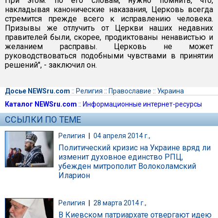
При этом. по его словам, нужно помнить, что,
накладывая канонические наказания, Церковь всегда
стремится прежде всего к исправлению человека.
Призывы же отлучить от Церкви наших недавних
правителей были, скорее, продиктованы ненавистью и
желанием расправы. Церковь не может
руководствоваться подобными чувствами в принятии
решений", - заключил он.
Досье NEWSru.com
::
Религия
::
Православие
::
Украина
Каталог NEWSru.com
::
Информационные интернет-ресурсы
ССЫЛКИ ПО ТЕМЕ
Религия
|
04 апреля 2014 г.,
Политический кризис на Украине вряд ли
изменит духовное единство РПЦ,
убежден митрополит Волоколамский
Иларион
Религия
|
28 марта 2014 г.,
В Киевском патриархате отвергают идею