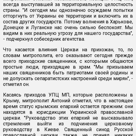
всегда выступавшей за территориальную целостность
страны. "И сегодня мы однозначно осуждаем попытки
отторгнуть от Украины ее территории и включить их в
состав других государств. Потому волнения в Харькове,
Донецке и Луганске нас очень сильно беспокоят. Мы
видим в них реальную угрозу для нашего государства",
- подчеркнул собеседник агентства.
Что касается влияния Церкви на прихожан, то, по
словам митрополита, его оказывают сегодня прежде
всего приходские священники, с которыми общаются
простые люди, приходящие в храм. "Мы призываем
наших священников быть патриотами своей родины и
не допускать сепаратистских настроений среди мирян", -
отметил он.
Касаясь приходов УПЦ МП, которые расположены в
Крыму, митрополит Антоний отметил, что в настоящее
время статус крымских епархий остается прежним: они
находятся в юрисдикции Украинской православной
церкви. "Руководство этих епархий не высказывало
стремления выйти из подчинения церковному
руководству в Киеве. Священный синод Русской
православной церкви также не принял никаких