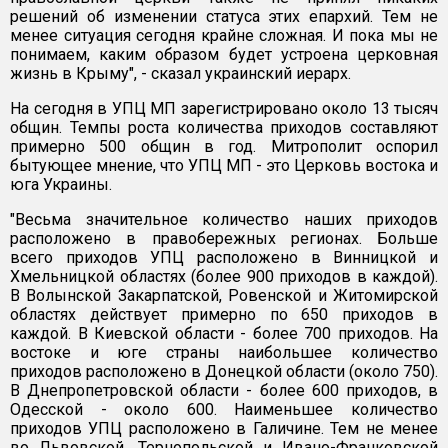
решений об изменении статуса этих епархий. Тем не
менее ситуация сегодня крайне сложная. И пока мы не
понимаем, каким образом будет устроена церковная
жизнь в Крыму", - сказал украинский иерарх.
На сегодня в УПЦ МП зарегистрировано около 13 тысяч
общин. Темпы роста количества приходов составляют
примерно 500 общин в год. Митрополит оспорил
бытующее мнение, что УПЦ МП - это Церковь востока и
юга Украины.
"Весьма значительное количество наших приходов
расположено в правобережных регионах. Больше
всего приходов УПЦ расположено в Винницкой и
Хмельницкой областях (более 900 приходов в каждой).
В Волынской Закарпатской, Ровенской и Житомирской
областях действует примерно по 650 приходов в
каждой. В Киевской области - более 700 приходов. На
востоке и юге страны наибольшее количество
приходов расположено в Донецкой области (около 750).
В Днепропетровской области - более 600 приходов, в
Одесской - около 600. Наименьшее количество
приходов УПЦ расположено в Галичине. Тем не менее
во Львовской, Тернопольской и Ивано-Франковской