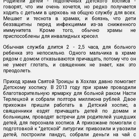
Родители детей - подопечных Детского хосписа -
говорят, что им очень хочется, но редко получается
ходить с детьми в церковь на общую службу для всех.
Мешает и теснота в храмах, и боязнь, что дети
беззащитны перед инфекциями из-за сниженного
иммунитета. Кроме того, обычно храмы не
приспособлены для инвалидных кресел.
Обычная служба длится 2 - 2,5 часа, для больного
ребенка это непосильно. Одного мальчика в храме
рядом с домом отказываются причащать, потому что он
не умеет глотать, и священник не знает, как это
преодолеть.
Приход храма Святой Троицы в Хохлах давно помогает
Детскому хоспису. В 2013 году при храме проводили
благотворительную ярмарку для больной раком Насти
Терлецкой и собрали полтора миллиона рублей. Двое
прихожан пришли работать в Детский хоспис, а
священники ездят причащать детей по домам и
больницам, проводят встречи для родителей ушедших
детей, для персонала хосписа. А прихожане помогали с
подготовкой к "детской" литургии: привозили и увозили
детей, построили пандус, собрали деньги на чай с