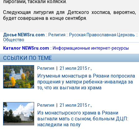
пирогами, таскали коляски.
Следующая литургия для Детского хосписа, вероятно,
будет совершена в конце сентября.
Досье NEWSru.com
::
Религия
::
Русская Православная Церковь
::
Общество
Каталог NEWSru.com
::
Информационные интернет-ресурсы
ССЫЛКИ ПО ТЕМЕ
Религия
|
21 июля 2015 г.,
Игуменья монастыря в Рязани попросила
прощения у матери ребенка-инвалида за
то, что их выгнали из храма
Религия
|
21 июля 2015 г.,
Из монастырского храма в Рязани
выгнали мать с сыном, больным ДЦП:
наследили на полу