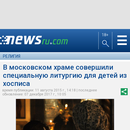
18+
☰
РЕЛИГИЯ
В московском храме совершили
специальную литургию для детей из
хосписа
время публикации: 11 августа 2015 г., 14:18 | последнее
обновление: 07 декабря 2017 г., 10:05