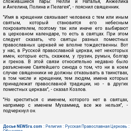
сложившиеся пары: Нелли и Наталья, Анжелика
и Ангелина, Полина и Пелагея", - пояснил священник.
"Имя в крещении связывает человека с тем или иным
святым, который становится его небесным
покровителем, поэтому так или иначе его выбирают
в церковном календаре, то есть в святцах. При этом
следует сказать, что святцы разных поместных
православных церквей не вполне тождественны. Вот
у нас, в Русской православной церкви, нет некоторых
имен, которые есть, скажем, у грузин, румын, болгар
и греков. В этой связи относительно недавно было
разъяснение Святейшего синода о том, что ни в коем
случае священники не должны отказывать в таинствах,
в том числе и крещении, тем людям, имена которых
принадлежат православной традиции, но - в других
поместных церквах", - сказал Козлов.
"Но креститься с именем, которого нет в святцах,
например с именем Мухаммед, все же нельзя", -
подчеркнул он.
Досье NEWSru.com
::
Религия
::
Русская Православная Церковь
::
Общество