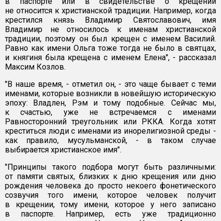
в паспорте или в свидетельстве о крещении
не относится к христианской традиции. Например, когда
крестился князь Владимир Святославович, имя
Владимир не относилось к именам христианской
традиции, поэтому он был крещен с именем Василий.
Равно как имени Ольга тоже тогда не было в святцах,
и княгиня была крещена с именем Елена", - рассказал
Максим Козлов.
"В наше время, - отметил он, - это чаще бывает с теми
именами, которые возникли в новейшую историческую
эпоху: Владлен, Рэм и тому подобные. Сейчас мы,
к счастью, уже не встречаемся с именами
Равносторонний треугольник или РККА. Когда хотят
креститься люди с именами из инорелигиозной среды -
как правило, мусульманской, - в таком случае
выбирается христианское имя".
"Принципы такого подбора могут быть различными:
от памяти святых, близких к дню крещения или дню
рождения человека до просто некоего фонетического
созвучия того имени, которое человек получит
в крещении, тому имени, которое у него записано
в паспорте. Например, есть уже традиционно