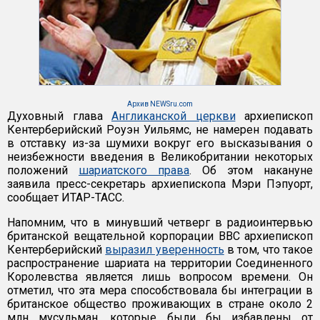
Архив NEWSru.com
Духовный глава
Англиканской церкви
архиепископ
Кентерберийский Роуэн Уильямс, не намерен подавать
в отставку из-за шумихи вокруг его высказывания о
неизбежности введения в Великобритании некоторых
положений
шариатского права
. Об этом накануне
заявила пресс-секретарь архиепископа Мэри Пэпуорт,
сообщает ИТАР-ТАСС.
Напомним, что в минувший четверг в радиоинтервью
британской вещательной корпорации BBC архиепископ
Кентерберийский
выразил уверенность
в том, что такое
распространение шариата на территории Соединенного
Королевства является лишь вопросом времени. Он
отметил, что эта мера способствовала бы интеграции в
британское общество проживающих в стране около 2
млн мусульман, которые были бы избавлены от