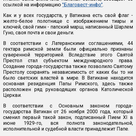
ссылкой на информацию
"Благовест-инфо"
.
Как и у всех государств, у Ватикана есть свой флаг -
желто-белое полотнище с изображением тиары и
ключей, свой гимн - папский марш, написанный Шарлем
Гуно, своя почта и свои деньги.
В соответствии с Латеранскими соглашениями, 44
гектара римской земли были официально признаны
суверенной территорией. Вследствие этого Святой
Престол стал субъектом международного права.
Создание города-государства также позволило Святому
Престолу сохранять независимость от каких бы то ни
было светских властей в мире. В Ватикане находится
основная резиденция Папы Римского, здесь также
расположен ряд руководящих органов Католической
Церкви.
В соответствии с Основным законом города-
государства Ватикан от 26 ноября 2000 года, который
сменил первый такой закон, подписанный Пием XI в
июне 1929-го, вся полнота законодательной,
исполнительной и судебной власти принадлежит Папе.