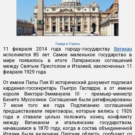
Города и Страны
11 февраля 2014 года городу-государству
Ватикан
исполняется 85 лет. Самое маленькое государство в
мире появилось в итоге Латеранских соглашений
между Святым Престолом и Италией, заключенных 11
февраля 1929 года.
От имени Папы Пия XI исторический документ подписал
кардинал-госсекретарь Пьетро Гаспарри, а от имени
короля Виктора-Эммануила III - премьер-министр
Бенито Муссолини. Соглашения были ратифицированы
7 июня того же года. Подписанию соглашений
предшествовали переговоры, которые велись с 1926
года и ставили целью положить конец конфликту
между Ватиканом и итальянским государством,
начавшимся в 1870 году, когда в состав объединенной
Италии была включена Папская область, сообщает со