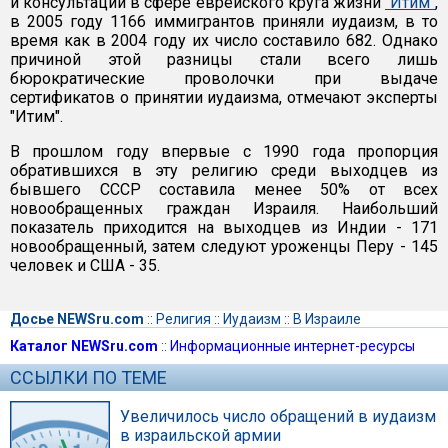
и консультаций в сфере еврейского круга жизни
"Итим"
,
в 2005 году 1166 иммигрантов приняли иудаизм, в то
время как в 2004 году их число составило 682. Однако
причиной этой разницы стали всего лишь
бюрократические проволочки при выдаче
сертификатов о принятии иудаизма, отмечают эксперты
"Итим".
В прошлом году впервые с 1990 года пропорция
обратившихся в эту религию среди выходцев из
бывшего СССР составила менее 50% от всех
новообращенных граждан Израиля. Наибольший
показатель приходится на выходцев из Индии - 171
новообращенный, затем следуют уроженцы Перу - 145
человек и США - 35.
Досье NEWSru.com
::
Религия
::
Иудаизм
::
В Израиле
Каталог NEWSru.com
::
Информационные интернет-ресурсы
ССЫЛКИ ПО ТЕМЕ
Увеличилось число обращений в иудаизм
в израильской армии