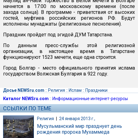
Маулид ан-Наби. Торжество в Белой мечети в Болгаре
начнется в 17:00 по московскому времени (после
захода солнца). В программе - приветствия от высоких
гостей, муфтиев российских регионов РФ. Будут
исполнены мунаджаты (религиозные песнопения).
Праздник пройдет под эгидой ДУМ Татарстана.
По данным пресс-службы этой религиозной
организации, в настоящее время в Татарстане
функционируют 1523 мечети, еще одна строится.
Город Болгар - место официального принятия ислама
государством Волжская Булгария в 922 году.
Досье NEWSru.com
::
Религия
::
Ислам
::
Праздники
Каталог NEWSru.com
::
Информационные интернет-ресурсы
ССЫЛКИ ПО ТЕМЕ
Религия
|
24 января 2013 г.,
Мусульманский мир празднует день
рождения пророка Мухаммеда