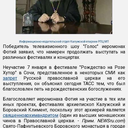
Информационно-издательский отдел Калужской епархии РПЦ МП
Победитель телевизионного шоу "Голос" иеромонах
Фотий заявил, что намерен продолжать выступать на
различных фестивалях и концертах.
Неучастие 7 января в фестивале "Рождество на Розе
Хутор" в Сочи, представленное в некоторых СМИ как
запрет
Русской православной церкви на его
выступления, он объяснил сегодня ТАСС тем, что был
благословлен петь на рождественских богослужениях.
Благословляет иеромонаха Фотия на участие в тех или
иных проектах, фестивалях архиепископ Калужский и
Боровский Климент, поскольку этот архиерей является
священноархимандритом
(один из высших монашеских
чинов в Православной церкви. -
Прим. NEWSru.com
)
Свято-Пафнутьевского Боровского монастыря в городе