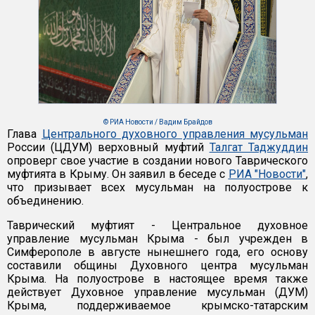
© РИА Новости / Вадим Брайдов
Глава
Центрального духовного управления мусульман
России (ЦДУМ) верховный муфтий
Талгат Таджуддин
опроверг свое участие в создании нового Таврического
муфтията в Крыму. Он заявил в беседе с
РИА "Новости"
,
что призывает всех мусульман на полуострове к
объединению.
Таврический муфтият - Центральное духовное
управление мусульман Крыма - был учрежден в
Симферополе в августе нынешнего года, его основу
составили общины Духовного центра мусульман
Крыма. На полуострове в настоящее время также
действует Духовное управление мусульман (ДУМ)
Крыма, поддерживаемое крымско-татарским