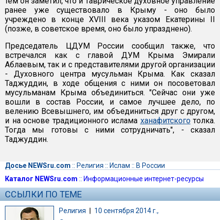
тем он заметил, что и Таврическое духовное управление
ранее уже существовало в Крыму - оно было
учреждено в конце XVIII века указом Екатерины II
(позже, в советское время, оно было упразднено).
Председатель ЦДУМ России сообщил также, что
встречался как с главой ДУМ Крыма Эмирали
Аблаевым, так и с представителями другой организации
- Духовного центра мусульман Крыма. Как сказал
Таджуддин, в ходе общения с ними он посоветовал
мусульманам Крыма объединиться. "Сейчас они уже
вошли в состав России, и самое лучшее дело, по
велению Всевышнего, им объединиться друг с другом,
и на основе традиционного ислама
ханафитского
толка.
Тогда мы готовы с ними сотрудничать", - сказал
Таджуддин.
Досье NEWSru.com
::
Религия
::
Ислам
::
В России
Каталог NEWSru.com
::
Информационные интернет-ресурсы
ССЫЛКИ ПО ТЕМЕ
Религия
|
10 сентября 2014 г.,