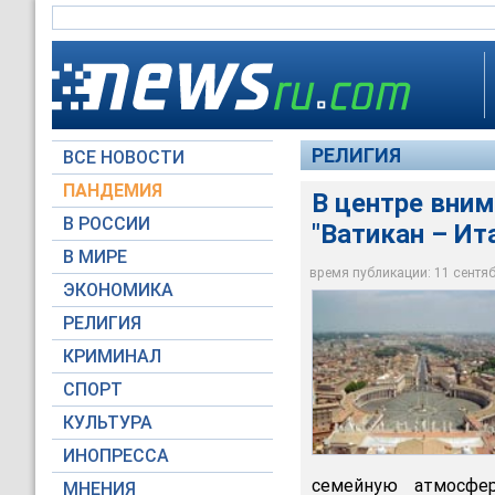
РЕЛИГИЯ
ВСЕ НОВОСТИ
ПАНДЕМИЯ
В центре вни
В РОССИИ
"Ватикан – Ит
В центре внимания 
В МИРЕ
ситуация на Украин
время публикации: 11 сентябр
ЭКОНОМИКА
Города и Страны
РЕЛИГИЯ
КРИМИНАЛ
СПОРТ
КУЛЬТУРА
ИНОПРЕССА
семейную атмосфе
МНЕНИЯ