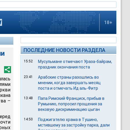
18+
ПОСЛЕДНИЕ НОВОСТИ РАЗДЕЛА
чи
15:52
Мусульмане отмечают Ураза-байрам,
праздник окончания поста
23:41
Арабские страны разошлись во
лась
мнении, когда завершать месяц
лями
поста и отмечать Ид аль-Фитр
ркви
икана
13:48
Папа Римский Франциск, прибыв в
тва –
Румынию, попросил прощения за
вековую дискриминацию цыган
перед
14:50
Поджигателю храма в Тушино,
очти
мстившему за застройку парка, дали
рных