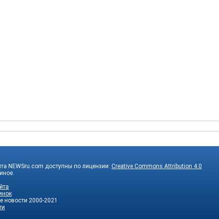
йта NEWSru.com доступны по лицензии:
Creative Commons Attribution 4.0
 иное.
йта
инок
е новости
2000-2021
ти