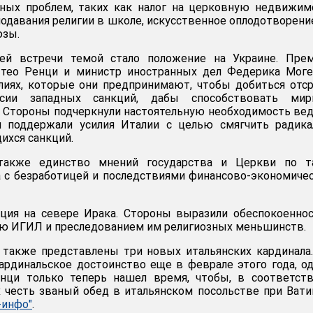
ных проблем, таких как налог на церковную недвижим
одавания религии в школе, искусственное оплодотворени
юзы.
ей встречи темой стало положение на Украине. Прем
тео Ренци и министр иностранных дел Федерика Моге
илиях, которые они предпринимают, чтобы добиться отс
сии западных санкций, дабы способствовать мир
 Стороны подчеркнули настоятельную необходимость ве
и поддержали усилия Италии с целью смягчить радика
ихся санкций.
также единство мнений государства и Церкви по т
а с безработицей и последствиями финансово-экономиче
ация на севере Ирака. Стороны выразили обеспокоенно
ью ИГИЛ и преследованием им религиозных меньшинств.
 также представлены три новых итальянских кардинала
рдинальское достоинство еще в феврале этого года, о
нци только теперь нашел время, чтобы, в соответств
х честь званый обед в итальянском посольстве при Вати
-инфо"
.