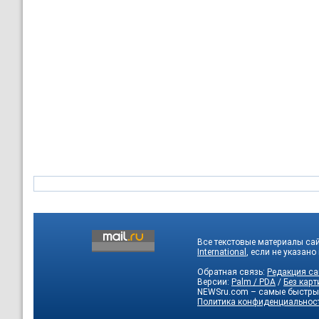
Все текстовые материалы са
International
, если не указано
Обратная связь:
Редакция са
Версии:
Palm / PDA
/
Без карт
NEWSru.com – самые быстры
Политика конфиденциальнос