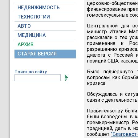
церковно-обществен
НЕДВИЖИМОСТЬ
финансирование преп
гомосексуальные со
ТЕХНОЛОГИИ
Центральной для вс
АВТО
министр Италии Мат
МЕДИЦИНА
рассказали о тех ус
применения к Рос
АРХИВ
разрешению кризиса.
СТАРАЯ ВЕРСИЯ
диалога с Россией 
позиций США, касающ
Было подчеркнуто 
Поиск по сайту
вопросам, как борьб
кризиса.
Обсуждалась и ситу
связи с деятельност
Правительству были
были возведены в ка
премьер-министр Ре
традицией, дать в и
сообщает
"Благовест