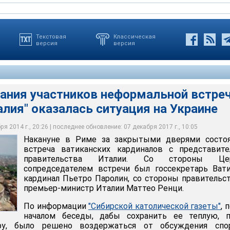
Текстовая
Классическая
версия
версия
мания участников неформальной встре
алия" оказалась ситуация на Украине
участников неформальной встречи "Ватикан – Италия" оказалась
е
я 2014 г., 20:26 | последнее обновление: 07 декабря 2017 г., 10:05
Накануне в Риме за закрытыми дверями состоя
встреча ватиканских кардиналов с представите
правительства Италии. Со стороны Це
сопредседателем встречи был госсекретарь Ват
кардинал Пьетро Паролин, со стороны правительс
премьер-министр Италии Маттео Ренци.
По информации
"Сибирской католической газеты"
, 
началом беседы, дабы сохранить ее теплую, п
ру, было решено воздержаться от обсуждения спо