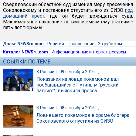
Свердловский областной суд изменил меру пресечения
Соколовскому и постановил отпустить его из СИЗО
под
домашний арест
, где он будет дожидаться суда.
Максимальное наказание по вменяемым ему статьям -
пять лет тюрьмы.
Досье NEWSru.com
::
Религия
::
Православие
::
За рубежом
Каталог NEWSru.com
::
Информационные интернет-ресурсы
ССЫЛКИ ПО ТЕМЕ
В России
|
09 сентября 2016 г.,
Показания на ловца покемонов дал
пообщавшийся с Путиным "русский
патриот", выяснила пресса
В России
|
08 сентября 2016 г.,
Ловившего покемонов в храме блогера
Соколовского отпустили из СИЗО