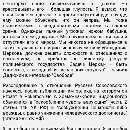
некоторых своих высказываниях о Церкви. Но
арестовывать его - большая глупость. Я думаю, что
если человек сделал в церкви какую-нибудь ерунду,
ему можно объяснить, что он неправ. Мы тоже
сталкиваемся с неадекватными людьми в нашем
храме. Однажды пьяный угрожал ножом бабушке,
которая в нем дежурила. Мы с хулиганом поговорили и
отпустили его с миром. Мы никогда не обращаемся в
таких случаях в полицию, используем силу убеждения.
Церковь должна решать сложности в отношениях с
населением, не прибегая к силовому ресурсу
полицейского государства. Задача Церкви - быть
совестью, а не одной из карающих структур", - заявил
Дедюхин в интервью "Свободе".
Расследование в отношении Руслана Соколовского
началось после публикации им ролика, на котором он
играет в Pokemon Go в Храме-на-Крови. Видеоблогер
обвиняется в "оскорблении чувств верующих" (часть 2
статьи 148 УК РФ) и "возбуждении ненависти либо
вражды, а равно унижении человеческого достоинства"
(статья 282 УК РФ).
3 сентября подозреваемый был арестован. 8 сентября