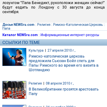
лозунгом "Папа Бенедикт, рукоположи женщин сейчас!"
будут ездить по Лондону с 30 августа до конца
сентября.
Досье NEWSru.com
::
Религия
::
Римско-Католическая Церковь
::
Папа
Каталог NEWSru.com
::
Информационные интернет-ресурсы
ССЫЛКИ ПО ТЕМЕ
Культура
|
27 апреля 2010 г.,
Римско-католическая церковь
предложила Сьюзан Бойл спеть для
Папы Римского во время его визита в
Шотландию
Религия
|
08 апреля 2010 г.,
В Великобритании грозятся арестовать
Папу