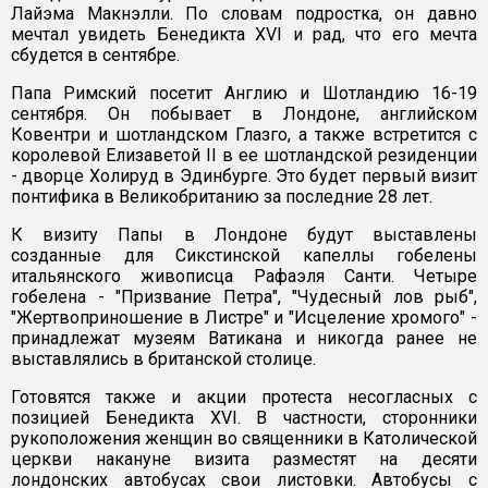
Лайэма Макнэлли. По словам подростка, он давно
мечтал увидеть Бенедикта XVI и рад, что его мечта
сбудется в сентябре.
Папа Римский посетит Англию и Шотландию 16-19
сентября. Он побывает в Лондоне, английском
Ковентри и шотландском Глазго, а также встретится с
королевой Елизаветой II в ее шотландской резиденции
- дворце Холируд в Эдинбурге. Это будет первый визит
понтифика в Великобританию за последние 28 лет.
К визиту Папы в Лондоне будут выставлены
созданные для Сикстинской капеллы гобелены
итальянского живописца Рафаэля Санти. Четыре
гобелена - "Призвание Петра", "Чудесный лов рыб",
"Жертвоприношение в Листре" и "Исцеление хромого" -
принадлежат музеям Ватикана и никогда ранее не
выставлялись в британской столице.
Готовятся также и акции протеста несогласных с
позицией Бенедикта XVI. В частности, сторонники
рукоположения женщин во священники в Католической
церкви накануне визита разместят на десяти
лондонских автобусах свои листовки. Автобусы с