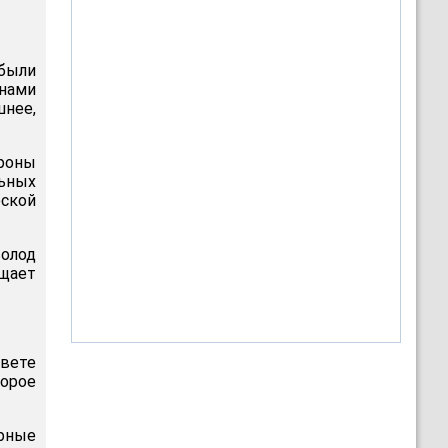
были
онами
шнее,
ороны
льных
еской
волод
щает
евете
торое
ярные