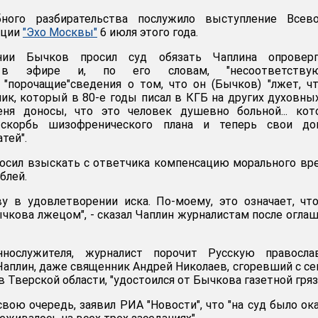
ного разбирательства послужило выступление Всево
нции
"Эхо Москвы"
6 июля этого года.
нии Бычков просил суд обязать Чаплина опроверг
е в эфире и, по его словам, "несоответству
 "порочащие"сведения о том, что он (Бычков) "лжет, ч
к, который в 80-е годы писал в КГБ на других духовны
ня доносы, что это человек душевно больной... кот
скорбь шизофренического плана и теперь свои до
тей".
росил взыскать с ответчика компенсацию морального вр
блей.
у в удовлетворении иска. По-моему, это означает, чт
ычкова лжецом", - сказал Чаплин журналистам после огла
ослужителя, журналист порочит Русскую правосла
 Чаплин, даже священник Андрей Николаев, сгоревший с с
 Тверской области, "удостоился от Бычкова газетной гряз
вою очередь, заявил РИА "Новости", что "на суд было ок