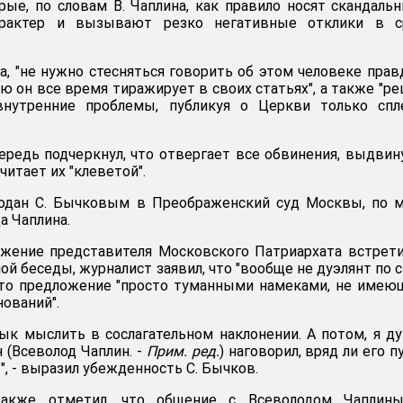
рые, по словам В. Чаплина, как правило носят скандаль
рактер и вызывают резко негативные отклики в с
а, "не нужно стесняться говорить об этом человеке прав
ю он все время тиражирует в своих статьях", а также "р
нутренние проблемы, публикуя о Церкви только спле
ередь подчеркнул, что отвергает все обвинения, выдви
читает их "клеветой".
одан С. Бычковым в Преображенский суд Москвы, по м
а Чаплина.
жение представителя Московского Патриархата встрет
ой беседы, журналист заявил, что "вообще не дуэлянт по 
 это предложение "просто туманными намеками, не име
нований".
вык мыслить в сослагательном наклонении. А потом, я д
н (Всеволод Чаплин. -
Прим. ред.
) наговорил, вряд ли его п
", - выразил убежденность С. Бычков.
также отметил, что общение с Всеволодом Чаплин