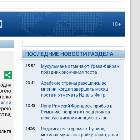
18+
ПОСЛЕДНИЕ НОВОСТИ РАЗДЕЛА
15:52
Мусульмане отмечают Ураза-байрам,
праздник окончания поста
23:41
Арабские страны разошлись во
годня
мнении, когда завершать месяц
гею
поста и отмечать Ид аль-Фитр
телю
язей
13:48
Папа Римский Франциск, прибыв в
ерею
Румынию, попросил прощения за
тва,
вековую дискриминацию цыган
14:50
Поджигателю храма в Тушино,
льга
мстившему за застройку парка, дали