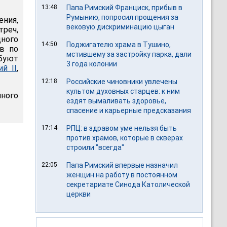
13:48
Папа Римский Франциск, прибыв в
Румынию, попросил прощения за
ния,
вековую дискриминацию цыган
треч,
ного
14:50
Поджигателю храма в Тушино,
ов по
мстившему за застройку парка, дали
буют
3 года колонии
ий II
,
12:18
Российские чиновники увлечены
культом духовных старцев: к ним
нного
ездят вымаливать здоровье,
спасение и карьерные предсказания
17:14
РПЦ: в здравом уме нельзя быть
против храмов, которые в скверах
строили "всегда"
22:05
Папа Римский впервые назначил
женщин на работу в постоянном
секретариате Синода Католической
церкви