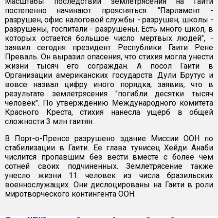
Масштабы последствий землетрясения на Гаити
постепенно начинают проясняться. "Парламент -
разрушен, офис налоговой службы - разрушен, школы -
разрушены, госпитали - разрушены. Есть много школ, в
которых остается большое число мертвых людей", -
заявил сегодня президент Республики Гаити Рене
Преваль. Он выразил опасения, что стихия могла унести
жизни тысяч его сограждан. А посол Гаити в
Организации американских государств Дули Брутус и
вовсе назвал цифру иного порядка, заявив, что в
результате землетрясения "погибли десятки тысяч
человек". По утверждению Международного комитета
Красного Креста, стихия нанесла ущерб в общей
сложности 3 млн гаитян.
В Порт-о-Пренсе разрушено здание Миссии ООН по
стабилизации в Гаити. Ее глава тунисец Хейди Анаби
числится пропавшим без вести вместе с более чем
сотней своих подчиненных. Землетрясение также
унесло жизни 11 человек из числа бразильских
военнослужащих. Они дислоцированы на Гаити в роли
миротворческого контингента ООН.