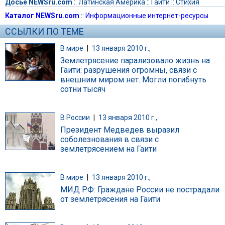
Досье NEWSru.com
::
Латинская Америка
::
Гаити
::
Стихия
Каталог NEWSru.com
::
Информационные интернет-ресурсы
ССЫЛКИ ПО ТЕМЕ
В мире
|
13 января 2010 г.,
Землетрясение парализовало жизнь на
Гаити: разрушения огромны, связи с
внешним миром нет. Могли погибнуть
сотни тысяч
В России
|
13 января 2010 г.,
Президент Медведев выразил
соболезнования в связи с
землетрясением на Гаити
В мире
|
13 января 2010 г.,
МИД РФ: Граждане России не пострадали
от землетрясения на Гаити