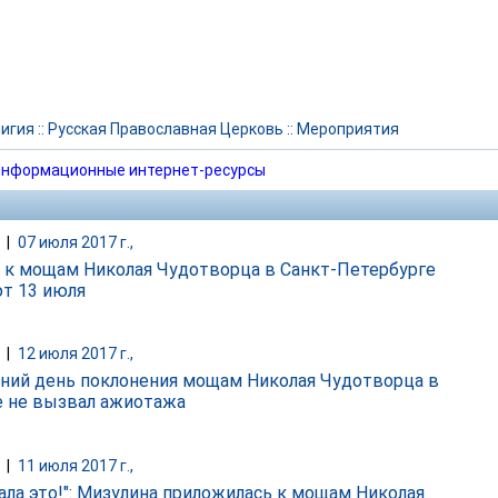
игия
::
Русская Православная Церковь
::
Мероприятия
нформационные интернет-ресурсы
|
07 июля 2017 г.,
 к мощам Николая Чудотворца в Санкт-Петербурге
т 13 июля
|
12 июля 2017 г.,
ний день поклонения мощам Николая Чудотворца в
 не вызвал ажиотажа
|
11 июля 2017 г.,
лала это!": Мизулина приложилась к мощам Николая