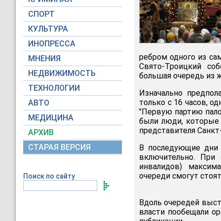
СПОРТ
КУЛЬТУРА
ИНОПРЕССА
ребром одного из са
МНЕНИЯ
Свято-Троицкий соб
НЕДВИЖИМОСТЬ
большая очередь из
ТЕХНОЛОГИИ
Изначально предпол
только с 16 часов, о
АВТО
"Первую партию пало
МЕДИЦИНА
были люди, которые 
представителя Санкт
АРХИВ
СТАРАЯ ВЕРСИЯ
В последующие дни 
включительно. При
инвалидов) максим
очереди смогут стоят
Поиск по сайту
Вдоль очередей выст
власти пообещали ор