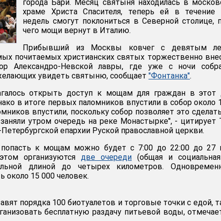
города Бари. Месяц святыня находилась в моско
храме Христа Спасителя, теперь ей в течение 
недель смогут поклониться в Северной столице, 
чего мощи вернут в Италию.
Прибывший из Москвы ковчег с девятым л
мых почитаемых христианских святых торжественно вне
ор Александро-Невской лавры, где уже с ночи собра
 желающих увидеть святыню, сообщает
"Фонтанка"
.
агалось открыть доступ к мощам для граждан в этот 
днако в итоге первых паломников впустили в собор около 1
мников впустили, поскольку собор позволяет это сделать
заняли утром очередь на реке Монастырке", - цитирует
-Петербургской епархии Руской православной церкви.
попасть к мощам можно будет с 7:00 до 22:00 до 27 
 этом организуются
две очереди
(общая и социальная
альной длиной до четырех километров. Одновремен
ь около 15 000 человек.
авят порядка 100 биотуалетов и торговые точки с едой, 
ганизовать бесплатную раздачу питьевой воды, отмечае