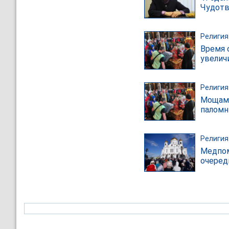
Чудотв
Религия
Время 
увелич
Религия
Мощам 
паломн
Религия
Медпом
очеред