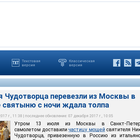
осквы в Санкт-Петербург самолетом доставили частицу мощей
Чудотворца, привезенную в Россию из итальянского города Бари.
Текстовая
Классическая
версия
версия
дилась в московском храме Христа Спасителя, теперь ей в
ь смогут поклониться в Северной столице, после чего мощи
хаил Киреев
 Чудотворца перевезли из Москвы в
е святыню с ночи ждала толпа
17 г., 11:38 | последнее обновление: 07 декабря 2017 г., 10:05
Утром 13 июля из Москвы в Санкт-Петер
самолетом доставили
частицу мощей
святителя Ни
Чудотворца, привезенную в Россию из итальянс