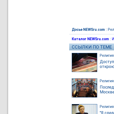
Досье NEWSru.com
::
Рел
Каталог NEWSru.com
::
И
ССЫЛКИ ПО ТЕМЕ
Религия
Доступ
открою
Религия
Послед
Москве
Религия
"Я сде