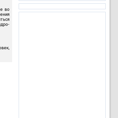
де во
ения
ться
дро-
овек,