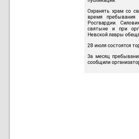
публикации.
Охранять храм со с
время пребывания
Росгвардии. Силов
святыне и при орг
Невской лавры обеща
28 июля состоятся т
За месяц пребывани
сообщили организато