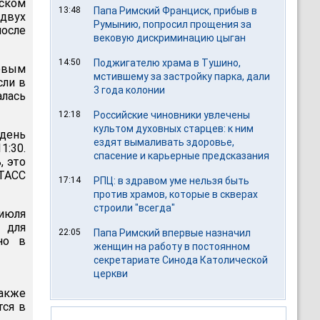
вском
13:48
Папа Римский Франциск, прибыв в
двух
Румынию, попросил прощения за
после
вековую дискриминацию цыган
14:50
Поджигателю храма в Тушино,
евым
мстившему за застройку парка, дали
сли в
3 года колонии
лась
12:18
Российские чиновники увлечены
культом духовных старцев: к ним
день
ездят вымаливать здоровье,
1:30.
спасение и карьерные предсказания
, это
 ТАСС
17:14
РПЦ: в здравом уме нельзя быть
против храмов, которые в скверах
строили "всегда"
июля
 для
22:05
Папа Римский впервые назначил
но в
женщин на работу в постоянном
секретариате Синода Католической
церкви
также
тся в