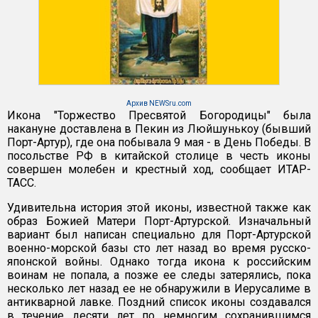
Архив NEWSru.com
Икона "Торжество Пресвятой Богородицы" была
накануне доставлена в Пекин из Люйшунькоу (бывший
Порт-Артур), где она побывала 9 мая - в День Победы. В
посольстве РФ в китайской столице в честь иконы
совершен молебен и крестный ход, сообщает ИТАР-
ТАСС.
Удивительна история этой иконы, известной также как
образ Божией Матери Порт-Артурской. Изначальный
вариант был написан специально для Порт-Артурской
военно-морской базы сто лет назад во время русско-
японской войны. Однако тогда икона к российским
воинам не попала, а позже ее следы затерялись, пока
несколько лет назад ее не обнаружили в Иерусалиме в
антикварной лавке. Поздний список иконы создавался
в течение десяти лет по немногим сохранившимся