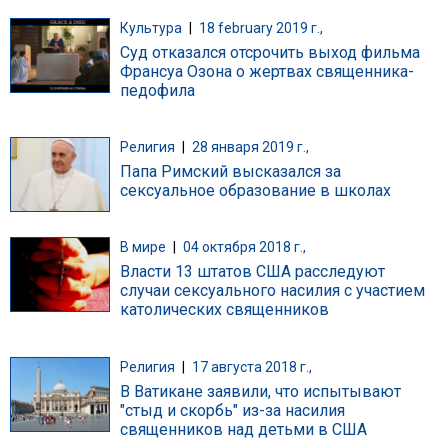
Культура
|
18 february 2019 г.,
Суд отказался отсрочить выход фильма
Франсуа Озона о жертвах священника-
педофила
Религия
|
28 января 2019 г.,
Папа Римский высказался за
сексуальное образование в школах
В мире
|
04 октября 2018 г.,
Власти 13 штатов США расследуют
случаи сексуального насилия с участием
католических священников
Религия
|
17 августа 2018 г.,
В Ватикане заявили, что испытывают
"стыд и скорбь" из-за насилия
священников над детьми в США