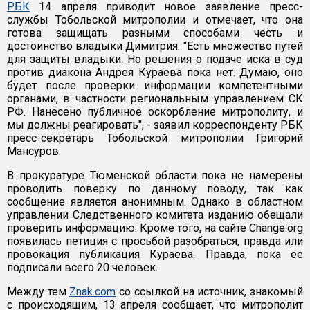
РБК
14 апреля приводит новое заявление пресс-
службы Тобольской митрополии и отмечает, что она
готова защищать разными способами честь и
достоинство владыки Димитрия. "Есть множество путей
для защиты владыки. Но решения о подаче иска в суд
против диакона Андрея Кураева пока нет. Думаю, оно
будет после проверки информации компетентными
органами, в частности региональным управлением СК
РФ. Нанесено публичное оскорбление митрополиту, и
мы должны реагировать", - заявил корреспонденту РБК
пресс-секретарь Тобольской митрополии Григорий
Мансуров.
В прокуратуре Тюменской области пока не намерены
проводить поверку по данному поводу, так как
сообщение является анонимным. Однако в областном
управлении Следственного комитета изданию обещали
проверить информацию. Кроме того, на сайте Change.org
появилась петиция с просьбой разобраться, правда или
провокация публикация Кураева. Правда, пока ее
подписали всего 20 человек.
Между тем
Znak.com
со ссылкой на источник, знакомый
с происходящим, 13 апреля сообщает, что митрополит