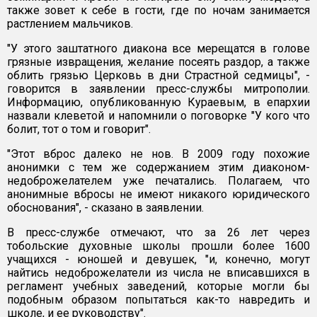
также зовет к себе в гости, где по ночам занимается
растлением мальчиков.
"У этого заштатного диакона все мерещатся в голове
грязные извращения, желание посеять раздор, а также
облить грязью Церковь в дни Страстной седмицы", -
говорится в заявлении пресс-службы митрополии.
Информацию, опубликованную Кураевым, в епархии
назвали клеветой и напомнили о поговорке "У кого что
болит, тот о том и говорит".
"Этот вброс далеко не нов. В 2009 году похожие
анонимки с тем же содержанием этим диаконом-
недоброжелателем уже печатались. Полагаем, что
анонимные вбросы не имеют никакого юридического
обоснования", - сказано в заявлении.
В пресс-службе отмечают, что за 26 лет через
тобольские духовные школы прошли более 1600
учащихся - юношей и девушек, "и, конечно, могут
найтись недоброжелатели из числа не вписавшихся в
регламент учебных заведений, которые могли бы
подобным образом попытаться как-то навредить и
школе, и ее руководству".