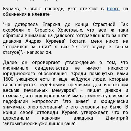
Кураев, в свою очередь, уже ответил в
блоге
на
обвинения в клевете.
"Не дотерпела Епархия до конца Страстной. Так
скорбели о Страстях Христовых, что все ж таки
обратили внимание на далекого "отправленного за штат
диакона Андрея Кураева" (кстати, меня никто не
"отправлял за штат": я все 27 лет служу в таком
статусе)", - написал он.
Далее он опровергает утверждение о том, что
анонимные свидетельства не имеют никакого
юридического обоснования. "Среди помянутых вами
1600 учащихся есть и еще найдутся люди, которые
воспользуются судебными прениями для изложения
весьма печальных мемуаров", - пишет диакон и
отмечает, что подозреваемый им в гомосексуализме и
педофилии митрополит "это знает" и юридически
значимых опротестований с его стороны не было. В
конце своей отповеди Кураев утверждает, что по
церковным канонам владыка Димитрий
"автоматически уже лишен сана".