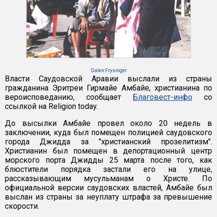
Galen Frysinger
Власти Саудовской Аравии выслали из страны
гражданина Эритреи Гирмайе Амбайе, христианина по
вероисповеданию, сообщает
Благовест-инфо
со
ссылкой на Religion today.
До высылки Амбайе провел около 20 недель в
заключении, куда был помещен полицией саудовского
города Джидда за "христианский прозелитизм".
Христианин был помещен в депортационный центр
морского порта Джидды 25 марта после того, как
блюстители порядка застали его на улице,
рассказывающим мусульманам о Христе. По
официальной версии саудовских властей, Амбайе был
выслан из страны за неуплату штрафа за превышение
скорости.