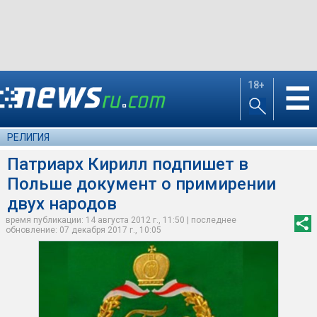
18+
☰
РЕЛИГИЯ
Патриарх Кирилл подпишет в
Польше документ о примирении
двух народов
время публикации: 14 августа 2012 г., 11:50 | последнее
обновление: 07 декабря 2017 г., 10:05