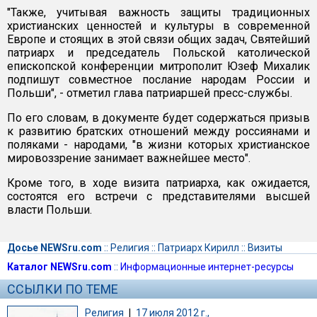
"Также, учитывая важность защиты традиционных
христианских ценностей и культуры в современной
Европе и стоящих в этой связи общих задач, Святейший
патриарх и председатель Польской католической
епископской конференции митрополит Юзеф Михалик
подпишут совместное послание народам России и
Польши", - отметил глава патриаршей пресс-службы.
По его словам, в документе будет содержаться призыв
к развитию братских отношений между россиянами и
поляками - народами, "в жизни которых христианское
мировоззрение занимает важнейшее место".
Кроме того, в ходе визита патриарха, как ожидается,
состоятся его встречи с представителями высшей
власти Польши.
Досье NEWSru.com
::
Религия
::
Патриарх Кирилл
::
Визиты
Каталог NEWSru.com
::
Информационные интернет-ресурсы
ССЫЛКИ ПО ТЕМЕ
Религия
|
17 июля 2012 г.,