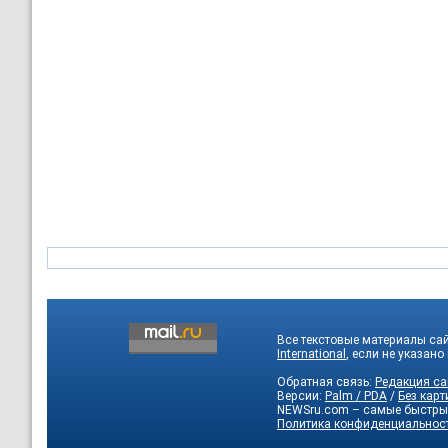
Все текстовые материалы са
International
, если не указано
Обратная связь:
Редакция са
Версии:
Palm / PDA
/
Без карт
NEWSru.com – самые быстры
Политика конфиденциальнос