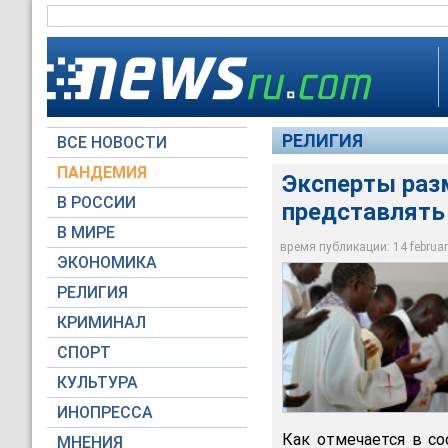
РЕЛИГИЯ
ВСЕ НОВОСТИ
ПАНДЕМИЯ
Эксперты раз
В РОССИИ
представлять
Наблюдатели рассу
В МИРЕ
избирать на папски
время публикации: 14 february
ЭКОНОМИКА
Global Look Press
РЕЛИГИЯ
КРИМИНАЛ
СПОРТ
КУЛЬТУРА
ИНОПРЕССА
Как отмечается в со
МНЕНИЯ