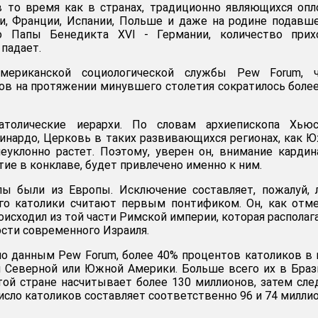
в то время как в странах, традиционно являющихся оп
и, Франции, Испании, Польше и даже на родине подавш
о Папы Бенедикта XVI - Германии, количество прих
падает.
мериканской социологической службы Pew Forum, ч
ов на протяжении минувшего столетия сократилось боле
толические иерархи. По словам архиепископа Хьюс
инардо, Церковь в таких развивающихся регионах, как 
еуклонно растет. Поэтому, уверен он, внимание кардин
ие в конклаве, будет привлечено именно к ним.
ы были из Европы. Исключение составляет, пожалуй, 
ого католики считают первым понтификом. Он, как отм
оисходил из той части Римской империи, которая располаг
ости современного Израиля.
по данным Pew Forum, более 40% процентов католиков в
 Северной или Южной Америки. Больше всего их в Браз
ой стране насчитывает более 130 миллионов, затем сл
исло католиков составляет соответственно 96 и 74 миллио