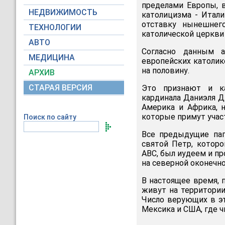
пределами Европы, 
НЕДВИЖИМОСТЬ
католицизма - Итали
отставку нынешнег
ТЕХНОЛОГИИ
католической церкви 
АВТО
Согласно данным а
МЕДИЦИНА
европейских католик
на половину.
АРХИВ
СТАРАЯ ВЕРСИЯ
Это признают и ка
кардинала Даниэля Д
Америка и Африка, н
которые примут участ
Поиск по сайту
Все предыдущие пап
святой Петр, котор
ABC, был иудеем и пр
на северной оконечн
В настоящее время, 
живут на территории
Число верующих в эт
Мексика и США, где ч