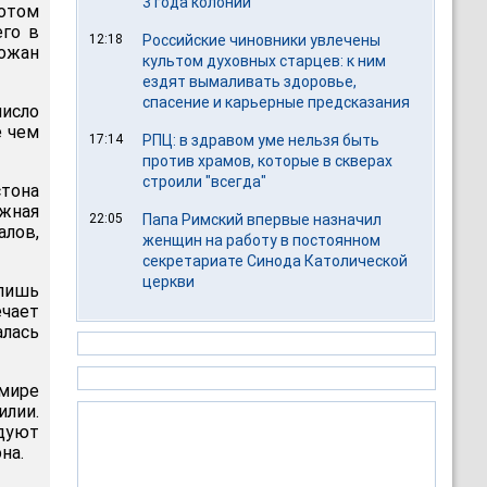
3 года колонии
лотом
его в
12:18
Российские чиновники увлечены
ожан
культом духовных старцев: к ним
ездят вымаливать здоровье,
спасение и карьерные предсказания
исло
е чем
17:14
РПЦ: в здравом уме нельзя быть
против храмов, которые в скверах
строили "всегда"
тона
Южная
22:05
Папа Римский впервые назначил
алов,
женщин на работу в постоянном
секретариате Синода Католической
церкви
лишь
ечает
алась
 мире
илии.
едуют
на.