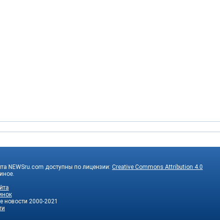
йта NEWSru.com доступны по лицензии:
Creative Commons Attribution 4.0
 иное.
йта
инок
е новости
2000-2021
ти