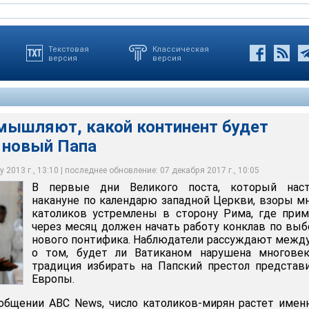
Текстовая
Классическая
версия
версия
мышляют, какой континент будет
 новый Папа
ждают, будет ли Ватиканом нарушена многовековая традиция
й престол представителя Европы
 2013 г., 13:10 | последнее обновление: 07 декабря 2017 г., 10:05
В первые дни Великого поста, который наст
накануне по календарю западной Церкви, взоры м
католиков устремлены в сторону Рима, где при
через месяц должен начать работу конклав по вы
нового понтифика. Наблюдатели рассуждают межд
о том, будет ли Ватиканом нарушена многовек
традиция избирать на Папский престол представ
Европы.
общении ABC News, число католиков-мирян растет имен