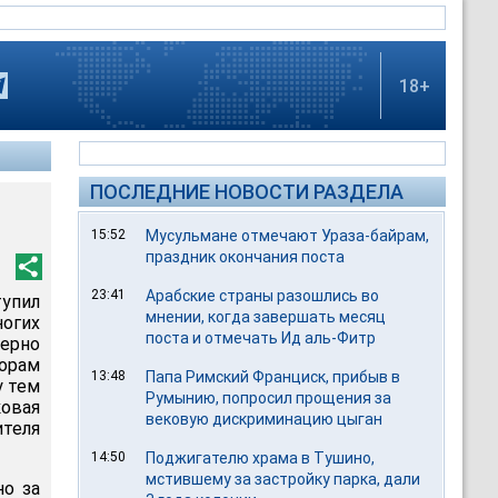
18+
ПОСЛЕДНИЕ НОВОСТИ РАЗДЕЛА
15:52
Мусульмане отмечают Ураза-байрам,
праздник окончания поста
23:41
Арабские страны разошлись во
упил
мнении, когда завершать месяц
ногих
поста и отмечать Ид аль-Фитр
мерно
борам
13:48
Папа Римский Франциск, прибыв в
у тем
Румынию, попросил прощения за
овая
вековую дискриминацию цыган
ителя
14:50
Поджигателю храма в Тушино,
мстившему за застройку парка, дали
но за