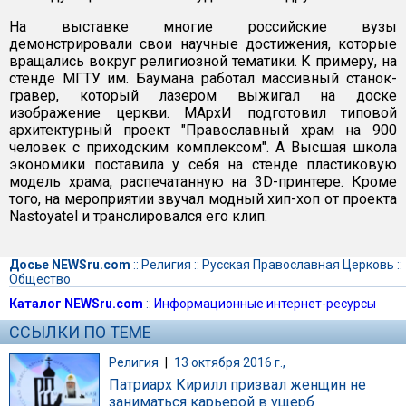
На выставке многие российские вузы
демонстрировали свои научные достижения, которые
вращались вокруг религиозной тематики. К примеру, на
стенде МГТУ им. Баумана работал массивный станок-
гравер, который лазером выжигал на доске
изображение церкви. МАрхИ подготовил типовой
архитектурный проект "Православный храм на 900
человек с приходским комплексом". А Высшая школа
экономики поставила у себя на стенде пластиковую
модель храма, распечатанную на 3D-принтере. Кроме
того, на мероприятии звучал модный хип-хоп от проекта
Nastoyatel и транслировался его клип.
Досье NEWSru.com
::
Религия
::
Русская Православная Церковь
::
Общество
Каталог NEWSru.com
::
Информационные интернет-ресурсы
ССЫЛКИ ПО ТЕМЕ
Религия
|
13 октября 2016 г.,
Патриарх Кирилл призвал женщин не
заниматься карьерой в ущерб