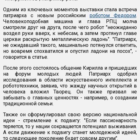
Одним из ключевых моментов выставки стала встреча
патриарха с новым российским
роботом Федором
.
Человекоподобная машина и глава РПЦ молча
смотрели друг на друга, после чего робот "неожиданно
воздел руки вверх, к небесам, а затем протянул главе
церкви раскрытую металлическую ладонь". "Патриарх,
не ожидавший такого, машинально потянулся ответить,
но вовремя спохватился и опустил ладони на посох", -
говорится в статье.
После этого состоялось общение Кирилла и пришедших
на форум молодых людей. Патриарх одобрил
исследования в области искусственного интеллекта и
робототехники, заявив, что жажду научных открытий в
человека вложил Творец. Он также призвал не
забывать о главных ценностях - например, о создании
традиционной семьи.
Также он сформулировал свою версию национальной
идеи - стремление к подвигу: "Если пассионарность
теряется, то у нации сокращается потенциал выживания.
А если движение к подвигу станет молодежной идеей,
то следующее поколение будет совсем другим".