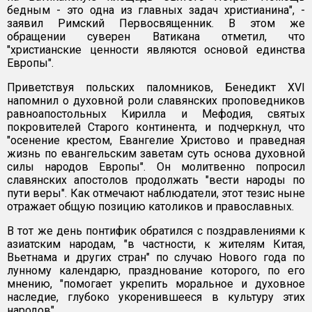
бедным - это одна из главных задач христианина", -
заявил Римский Первосвященник. В этом же
обращении суверен Ватикана отметил, что
"христианские ценности являются основой единства
Европы".
Приветствуя польских паломников, Бенедикт XVI
напомнил о духовной роли славянских проповедников
равноапостольных Кирилла и Мефодия, святых
покровителей Старого континента, и подчеркнул, что
"осенение крестом, Евангелие Христово и праведная
жизнь по евангельским заветам суть основа духовной
силы народов Европы". Он молитвенно попросил
славянских апостолов продолжать "вести народы по
пути веры". Как отмечают наблюдатели, этот тезис ныне
отражает общую позицию католиков и православных.
В тот же день понтифик обратился с поздравлениями к
азиатским народам, "в частности, к жителям Китая,
Вьетнама и других стран" по случаю Нового года по
лунному календарю, празднование которого, по его
мнению, "помогает укрепить моральное и духовное
наследие, глубоко укоренившееся в культуру этих
народов".