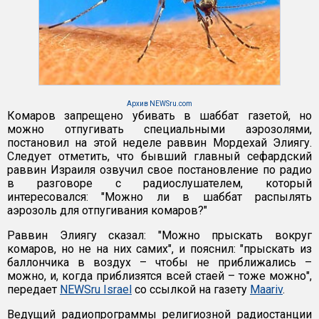
Архив NEWSru.com
Комаров запрещено убивать в шаббат газетой, но
можно отпугивать специальными аэрозолями,
постановил на этой неделе раввин Мордехай Элиягу.
Следует отметить, что бывший главный сефардский
раввин Израиля озвучил свое постановление по радио
в разговоре с радиослушателем, который
интересовался: "Можно ли в шаббат распылять
аэрозоль для отпугивания комаров?"
Раввин Элиягу сказал: "Можно прыскать вокруг
комаров, но не на них самих", и пояснил: "прыскать из
баллончика в воздух – чтобы не приближались –
можно, и, когда приблизятся всей стаей – тоже можно",
передает
NEWSru Israel
со ссылкой на газету
Maariv
.
Ведущий радиопрограммы религиозной радиостанции