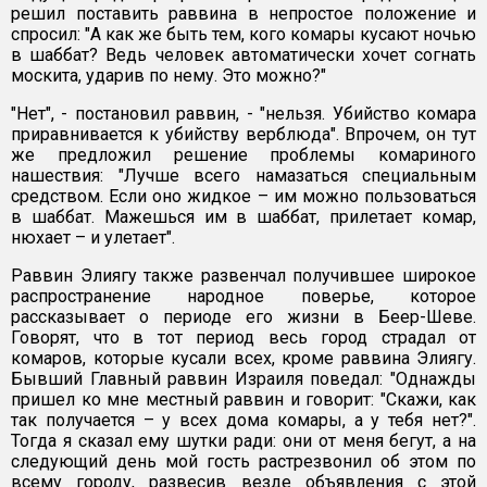
решил поставить раввина в непростое положение и
спросил: "А как же быть тем, кого комары кусают ночью
в шаббат? Ведь человек автоматически хочет согнать
москита, ударив по нему. Это можно?"
"Нет", - постановил раввин, - "нельзя. Убийство комара
приравнивается к убийству верблюда". Впрочем, он тут
же предложил решение проблемы комариного
нашествия: "Лучше всего намазаться специальным
средством. Если оно жидкое – им можно пользоваться
в шаббат. Мажешься им в шаббат, прилетает комар,
нюхает – и улетает".
Раввин Элиягу также развенчал получившее широкое
распространение народное поверье, которое
рассказывает о периоде его жизни в Беер-Шеве.
Говорят, что в тот период весь город страдал от
комаров, которые кусали всех, кроме раввина Элиягу.
Бывший Главный раввин Израиля поведал: "Однажды
пришел ко мне местный раввин и говорит: "Скажи, как
так получается – у всех дома комары, а у тебя нет?".
Тогда я сказал ему шутки ради: они от меня бегут, а на
следующий день мой гость растрезвонил об этом по
всему городу, развесив везде объявления с этой