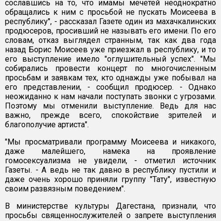
сославшись на то, что имамы мечетей неоднократно
обращались к ним с просьбой не пускать Моисеева в
республику", - рассказал Газете один из махачкалинских
продюсеров, просивший не называть его имени. По его
словам, отказ выглядел странным, так как два года
назад Борис Моисеев уже приезжал в республику, и то
его выступление имело "оглушительный успех". "Мы
собирались провести концерт по многочисленным
просьбам и заявкам тех, кто однажды уже побывал на
его представлении, - сообщил продюсер. - Однако
неожиданно к нам начали поступать звонки с угрозами.
Поэтому мы отменили выступление. Ведь для нас
важно, прежде всего, спокойствие зрителей и
благополучие артиста".
"Мы просматривали программу Моисеева и никакого,
даже малейшего, намека на проявление
гомосексуализма не увидели, - отметил источник
Газеты. - А ведь не так давно в республику пустили и
даже очень хорошо приняли группу "Тату", известную
своим развязным поведением".
В министерстве культуры Дагестана, признали, что
просьбы священнослужителей о запрете выступления