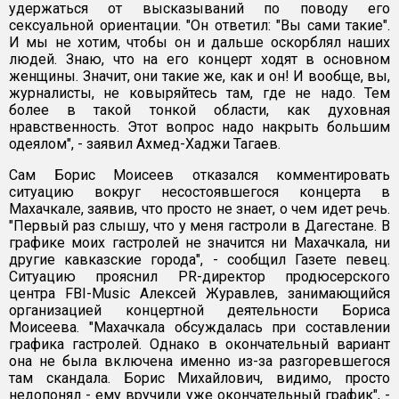
удержаться от высказываний по поводу его
сексуальной ориентации. "Он ответил: "Вы сами такие".
И мы не хотим, чтобы он и дальше оскорблял наших
людей. Знаю, что на его концерт ходят в основном
женщины. Значит, они такие же, как и он! И вообще, вы,
журналисты, не ковыряйтесь там, где не надо. Тем
более в такой тонкой области, как духовная
нравственность. Этот вопрос надо накрыть большим
одеялом", - заявил Ахмед-Хаджи Тагаев.
Сам Борис Моисеев отказался комментировать
ситуацию вокруг несостоявшегося концерта в
Махачкале, заявив, что просто не знает, о чем идет речь.
"Первый раз слышу, что у меня гастроли в Дагестане. В
графике моих гастролей не значится ни Махачкала, ни
другие кавказские города", - сообщил Газете певец.
Ситуацию прояснил PR-директор продюсерского
центра FBI-Music Алексей Журавлев, занимающийся
организацией концертной деятельности Бориса
Моисеева. "Махачкала обсуждалась при составлении
графика гастролей. Однако в окончательный вариант
она не была включена именно из-за разгоревшегося
там скандала. Борис Михайлович, видимо, просто
недопонял - ему вручили уже окончательный график", -