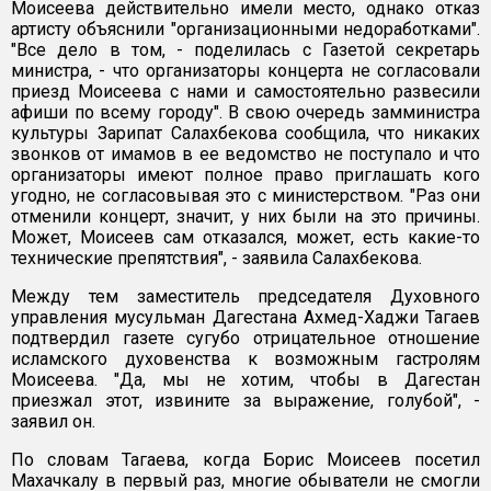
Моисеева действительно имели место, однако отказ
артисту объяснили "организационными недоработками".
"Все дело в том, - поделилась с Газетой секретарь
министра, - что организаторы концерта не согласовали
приезд Моисеева с нами и самостоятельно развесили
афиши по всему городу". В свою очередь замминистра
культуры Зарипат Салахбекова сообщила, что никаких
звонков от имамов в ее ведомство не поступало и что
организаторы имеют полное право приглашать кого
угодно, не согласовывая это с министерством. "Раз они
отменили концерт, значит, у них были на это причины.
Может, Моисеев сам отказался, может, есть какие-то
технические препятствия", - заявила Салахбекова.
Между тем заместитель председателя Духовного
управления мусульман Дагестана Ахмед-Хаджи Тагаев
подтвердил газете сугубо отрицательное отношение
исламского духовенства к возможным гастролям
Моисеева. "Да, мы не хотим, чтобы в Дагестан
приезжал этот, извините за выражение, голубой", -
заявил он.
По словам Тагаева, когда Борис Моисеев посетил
Махачкалу в первый раз, многие обыватели не смогли