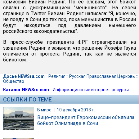
комиссии Вивиан Рединг. По ее словам, этот бойкот
связан с дискриминацией "меньшинств". На своей
странице в Twitter Вивиан Рединг написала: "Я, конечно,
не поеду в Сочи до тех пор, пока меньшинства в России
будут находиться под давлением нынешнего
российского законодательства".
В пресс-службе президента ФРГ отреагировали на
заявление Рединг и заявили, что решение Йозефа Гаука
отличается от протеста Рединг, так как не является
бойкотом.
Досье NEWSru.com
::
Религия
::
Русская Православная Церковь
::
Общество
Каталог NEWSru.com
::
Информационные интернет-ресурсы
ССЫЛКИ ПО ТЕМЕ
В мире
|
10 декабря 2013 г.,
Вице-президент Еврокомиссии объявила
бойкот Олимпиаде в Сочи