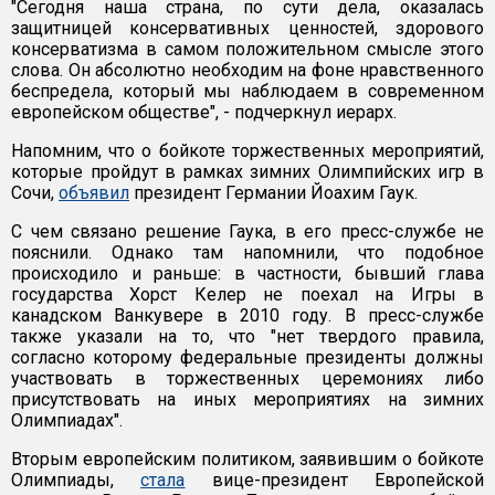
"Сегодня наша страна, по сути дела, оказалась
защитницей консервативных ценностей, здорового
консерватизма в самом положительном смысле этого
слова. Он абсолютно необходим на фоне нравственного
беспредела, который мы наблюдаем в современном
европейском обществе", - подчеркнул иерарх.
Напомним, что о бойкоте торжественных мероприятий,
которые пройдут в рамках зимних Олимпийских игр в
Сочи,
объявил
президент Германии Йоахим Гаук.
С чем связано решение Гаука, в его пресс-службе не
пояснили. Однако там напомнили, что подобное
происходило и раньше: в частности, бывший глава
государства Хорст Келер не поехал на Игры в
канадском Ванкувере в 2010 году. В пресс-службе
также указали на то, что "нет твердого правила,
согласно которому федеральные президенты должны
участвовать в торжественных церемониях либо
присутствовать на иных мероприятиях на зимних
Олимпиадах".
Вторым европейским политиком, заявившим о бойкоте
Олимпиады,
стала
вице-президент Европейской