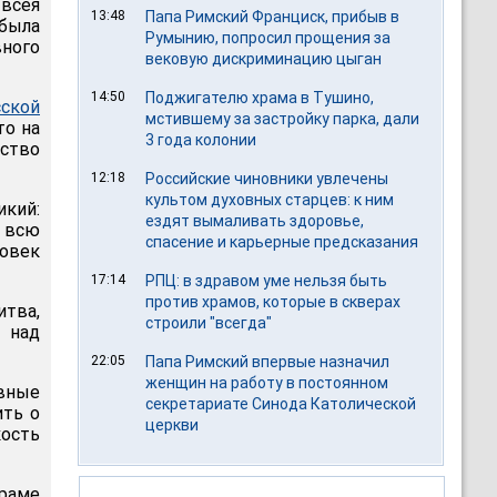
 всея
13:48
Папа Римский Франциск, прибыв в
 была
Румынию, попросил прощения за
ного
вековую дискриминацию цыган
14:50
Поджигателю храма в Тушино,
сской
мстившему за застройку парка, дали
то на
3 года колонии
ество
12:18
Российские чиновники увлечены
культом духовных старцев: к ним
икий:
ездят вымаливать здоровье,
т всю
спасение и карьерные предсказания
ловек
17:14
РПЦ: в здравом уме нельзя быть
против храмов, которые в скверах
тва,
строили "всегда"
 над
22:05
Папа Римский впервые назначил
женщин на работу в постоянном
ивные
секретариате Синода Католической
ить о
церкви
кость
храме