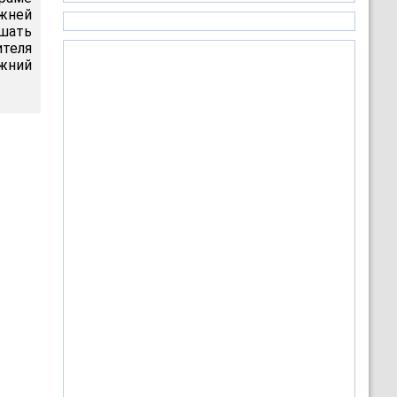
жней
ршать
теля
ижний