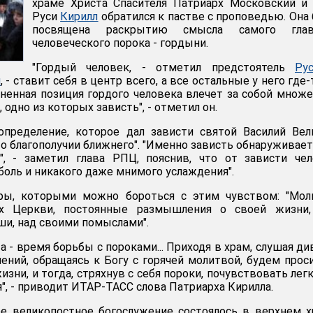
храме Христа Спасителя Патриарх Московский и
Руси
Кирилл
обратился к пастве с проповедью. Она
посвящена раскрытию смысла самого глав
человеческого порока - гордыни.
"Гордый человек, - отметил предстоятель
Ру
и
, - ставит себя в центр всего, а все остальные у него где-
зненная позиция гордого человека влечет за собой множ
 одно из которых зависть", - отметил он.
определение, которое дал зависти святой Василий Вел
 о благополучии ближнего". "Именно зависть обнаруживае
и", - заметил глава РПЦ, пояснив, что от зависти че
боль и никакого даже мнимого услаждения".
ры, которыми можно бороться с этим чувством: "Моли
ах Церкви, постоянные размышления о своей жизни,
и, над своими помыслами".
а - время борьбы с пороками... Приходя в храм, слушая д
пений, обращаясь к Богу с горячей молитвой, будем прос
зни, и тогда, стряхнув с себя пороки, почувствовать лег
", - приводит ИТАР-ТАСС слова Патриарха Кирилла.
е великопостное богослужение состоялось в верхнем 