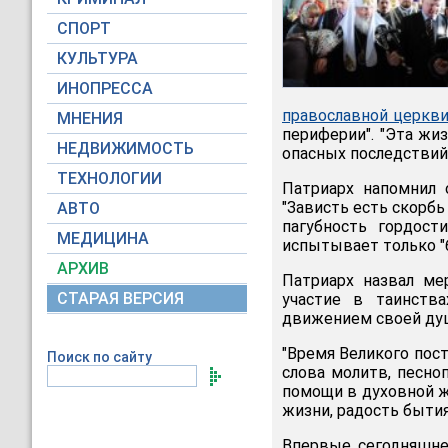
СПОРТ
КУЛЬТУРА
ИНОПРЕССА
православной церкв
МНЕНИЯ
периферии". "Эта жи
НЕДВИЖИМОСТЬ
опасных последствий,
ТЕХНОЛОГИИ
Патриарх напомнил 
"Зависть есть скорбь
АВТО
пагубность гордост
МЕДИЦИНА
испытывает только "
АРХИВ
Патриарх назвал ме
СТАРАЯ ВЕРСИЯ
участие в таинств
движением своей душ
"Время Великого пост
Поиск по сайту
слова молитв, песно
помощи в духовной жи
жизни, радость бытия
Впервые сегодняшне