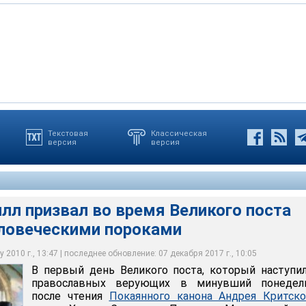
Текстовая
Классическая
версия
версия
извал во время Великого поста бороться с человеческими
лл призвал во время Великого поста
еловеческими пороками
 2010 г., 13:47 | последнее обновление: 07 декабря 2017 г., 10:05
В первый день Великого поста, который наступи
православных верующих в минувший понедель
после чтения
Покаянного канона Андрея Критско