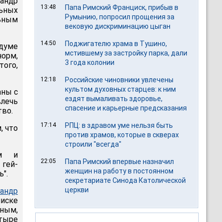
андр
13:48
Папа Римский Франциск, прибыв в
ьных
Румынию, попросил прощения за
ьным
вековую дискриминацию цыган
14:50
Поджигателю храма в Тушино,
рдуме
мстившему за застройку парка, дали
орм,
3 года колонии
ого,
12:18
Российские чиновники увлечены
культом духовных старцев: к ним
аны с
ездят вымаливать здоровье,
лечь
спасение и карьерные предсказания
тво.
17:14
РПЦ: в здравом уме нельзя быть
, что
против храмов, которые в скверах
строили "всегда"
ым и
22:05
Папа Римский впервые назначил
 гей-
женщин на работу в постоянном
ь".
секретариате Синода Католической
церкви
сандр
писке
ным,
тыре