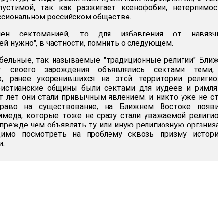
устимой, так как разжигает ксенофобии, нетерпимос
ссиональном российском обществе.
чен сектоманией, то для избавления от навязч
й нужно", в частности, помнить о следующем.
бельные, так называемые "традиционные религии" Бли
 своего зарождения объявлялись сектами теми,
х, ранее укоренившихся на этой территории религио
ристианские общины были сектами для иудеев и римля
т лет они стали привычным явлением, и никто уже не с
раво на существование, на Ближнем Востоке появи
ммеда, которые тоже не сразу стали уважаемой религи
 прежде чем объявлять ту или иную религиозную органи
димо посмотреть на проблему сквозь призму истории
и.