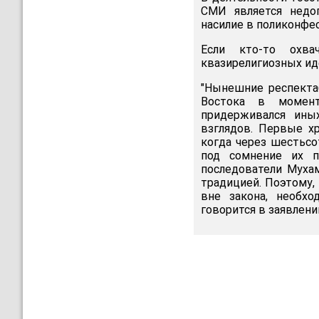
СМИ является недоп
насилие в поликонфе
Если кто-то охва
квазирелигиозных иде
"Нынешние респекта
Востока в момент
придерживался ины
взглядов. Первые х
когда через шестьсо
под сомнение их п
последователи Муха
традицией. Поэтому,
вне закона, необхо
говорится в заявлени