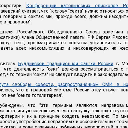
 секретарь
Конференции католических епископов Ро
левский считает, что "к слову "секта" нужно относиться 
 говорим о сектах, мы, прежде всего, должны находит
е в правовом".
ателя Российского Объединенного Союза христиан 
есятники), члена Общественной палаты РФ Сергея Ряховс
округ сект, просматривается попытка установить в с
 взять всех инакомыслящих и инаковерующих на жес
авитель
Буддийской традиционной Сангхи России
в Мо
, что деятельность "сект" должна рассматриваться с 
ает, что термин "секта" не следует вводить в законодатель
тута свободы совести, распространенном СМИ в но
рилось, что в правовой системе России отсутствует по
 от нее "секта тоталитарная".
 убеждены, что "эти термины являются неправовы
и негативную идеологическую нагрузку, так как отсутс
 критерии и их в принципе создать невозможно. По м
овести употребление неправовых и оскорбительных тер
труктур, в ходе различных публичных мероприятий, а та