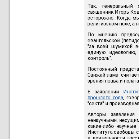
Так, генеральный
священник Игорь Кова
осторожно. Когда мы
религиозном поле, а н
По мнению председ
евангельской (пятид
"за всей шумихой в
единую идеологию,
контроль".
Постоянный предст
Санжай-лама считает
зрения права и полаг
В заявлении
Инсти
прошлого года
, гово
"секта" и производная
Авторы заявления
ненаучными, несущим
какие-либо научные
Института свободы с
в деятельности госс