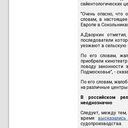
сайентологических це
"Очень опасно, что 
словам, в настояще
Европе в Сокольника
А.Дворкин отметил
последователи котор
уезжают в сельскую 
По его словам, жа
приобрели кинотеатр
поводу законности э
Подмосковье", - сказа
По его словам, жалоб
на различные центры
В российском рел
неоднозначно
Следует, между тем,
время
высказались
судопроизводства.