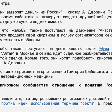
нтра.
они вывозят деньги из России", - сказал А. Дворкин. П
е время сайентологи планируют создать крупнейший це
х, где уже купили недвижимость.
, что жалобы также поступают на движение "Анастас
ого продают свои квартиры в пользу организаторов се
местность в общины.
лобы также поступают на деятельность секты
Муна
.
 "Алтай" в Москве и сейчас идет судебное разбирательст
той сделки. Кроме того, они хотят приобрести киноте
л А. Дворкин.
ы также приходят на организацию Григория Грабового, а 
 нетрадиционной медицины.
игиозном сообществе отношение к понятию "се
 напомнить, что ряд российских религиозных деятелей в
 против идеи использования термина "секта"
в прак