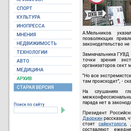
СПОРТ
КУЛЬТУРА
ИНОПРЕССА
А.Мельников указ
МНЕНИЯ
позволяющих привле
НЕДВИЖИМОСТЬ
законодательство не 
ТЕХНОЛОГИИ
Замначальника ГУВД 
точки зрения экст
АВТО
организаторов сект м
МЕДИЦИНА
"Но все экстремистск
АРХИВ
там происходит", - ск
СТАРАЯ ВЕРСИЯ
На слушаниях гл
межконфессиональны
парада нет в законод
Поиск по сайту
Президент Российск
Дворкин
рассказал, 
стоят
сайентологи
,
составляют ежедн