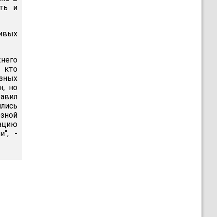
ть и
ивых
жнего
 кто
зных
н, но
тавил
лись
озной
зацию
", -