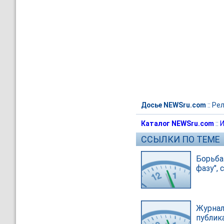
Досье NEWSru.com
::
Рел
Каталог NEWSru.com
::
И
ССЫЛКИ ПО ТЕМЕ
Борьба
фазу",
Журнал
публик