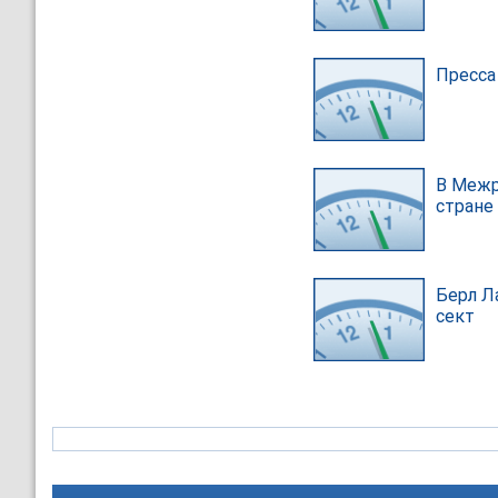
Пресса
В Межр
стране
Берл Л
сект