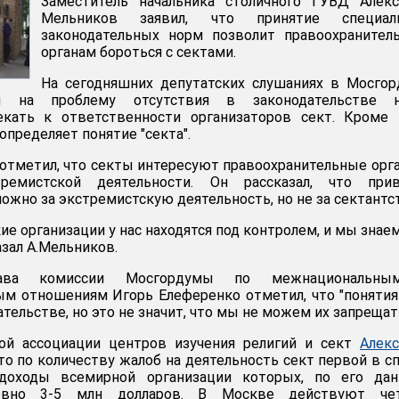
Заместитель начальника столичного ГУВД Алекс
Мельников заявил, что принятие специал
законодательных норм позволит правоохранител
органам бороться с сектами.
На сегодняшних депутатских слушаниях в Мосго
ал на проблему отсутствия в законодательстве н
кать к ответственности организаторов сект. Кроме т
определяет понятие "секта".
отметил, что секты интересуют правоохранительные орг
ремистской деятельности. Он рассказал, что прив
ожно за экстремистскую деятельность, но не за сектантс
ие организации у нас находятся под контролем, и мы знаем
азал А.Мельников.
ава комиссии Мосгордумы по межнациональн
м отношениям Игорь Елеференко отметил, что "понятия
ательстве, но это не значит, что мы не можем их запрещат
ой ассоциации центров изучения религий и сект
Алек
что по количеству жалоб на деятельность сект первой в с
 доходы всемирной организации которых, по его дан
евно 3-5 млн долларов. В Москве действуют че