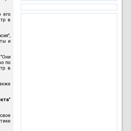
о его
нтр в
ия",
кты и
 "Они
во по
атр в
также
кта"
 свое
тике