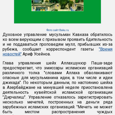
Фото: сайт Baku.ru
Духовное управление мусульман Кавказа обратилось
ко всем верующим с призывом проявить бдительность
и не поддаваться проповедям мулл, прибывших из-за
рубежа, сообщает корреспондент газеты
"Время
новостей"
Ариф Усейнов.
Глава управления шейх Аллахшукюр Паша-заде
предостерегает, что эмиссары исламских организаций
различного толка "словами Аллаха обволакивают
опасные для мусульманина идеи, в том числе и идеи
джихада". По некоторым данным, по настоянию шейха
в Азербайджане на минувшей неделе приостановлена
деятельность кувейтской исламской организации
"Дирчалиш". Управление отказалось зарегистрировать
несколько мечетей, построенных на деньги ряда
зарубежных исламских организаций. "Мечеть не может
быть местом распространения чуждых