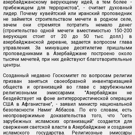
азербайджанскому верующему идей, а тем более -
прибежищем для террористов", - считает духовный
лидер. Почему кувейтский или иранский проповедник
не займется строительством мечети в родном селе,
зачем они стремятся потратить немало денег
(строительство одной мечети вместимостью 150-200
верующих стоит от 20 до 50 тыс. долл.) в
азербайджанской деревне, задается вопросом глава
управления. За минувшее десятилетие пришлыми
проповедниками в Азербайджане построено около
тысячи мечетей, при них действуют благотворительные
центры.
Созданный недавно Госкомитет по вопросам религии
призван заняться своеобразной инвентаризацией
обществ и организаций во главе с зарубежными
религиозными эмиссарами. "Азербайджан не
бездействует на фоне антитеррористической операции
США в Афганистане", - заявил министр национальной
безопасности Намиг Аббасов. По его словам, есть
неопровержимые доказательства того, что "сеть
зарубежных исламских организаций" создается для
свержения светской власти в Азербайджане и создания
исламского государства. Религиозные эмиссары