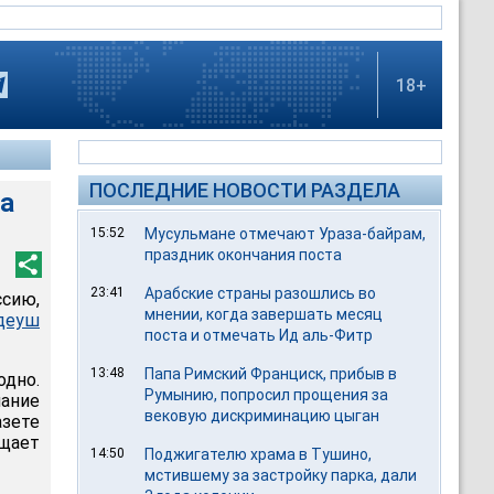
18+
ПОСЛЕДНИЕ НОВОСТИ РАЗДЕЛА
ва
15:52
Мусульмане отмечают Ураза-байрам,
праздник окончания поста
23:41
Арабские страны разошлись во
ссию,
мнении, когда завершать месяц
деуш
поста и отмечать Ид аль-Фитр
13:48
Папа Римский Франциск, прибыв в
одно.
Румынию, попросил прощения за
лание
вековую дискриминацию цыган
азете
щает
14:50
Поджигателю храма в Тушино,
мстившему за застройку парка, дали