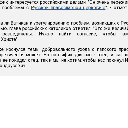
ифик интересуется российскими делами. "Он очень пережи
т проблемы с
Русской православной церковью
", - отмет
ов ли Ватикан к урегулированию проблем, возникших с Ру
ью, глава российских католиков ответил: "Это же велич
разъединены. Нужно найти согласие, чтобы вм
Христе".
же коснулся темы добровольного ухода с папского пре
еоретически может. Но понтифик для нас - отец, и как 
ы ее покидал отец, так и мы не хотим, чтобы нас покинул 
 Кондрусевич.