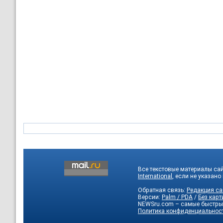
Все текстовые материалы са
International
, если не указано
Обратная связь:
Редакция са
Версии:
Palm / PDA
/
Без карт
NEWSru.com – самые быстры
Политика конфиденциальнос