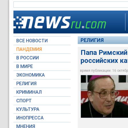
РЕЛИГИЯ
ВСЕ НОВОСТИ
ПАНДЕМИЯ
Папа Римский
В РОССИИ
российских к
Папа очень пережив
В МИРЕ
церковью', - отмети
время публикации: 16 октября
ЭКОНОМИКА
Архив NEWSru.com
РЕЛИГИЯ
КРИМИНАЛ
СПОРТ
КУЛЬТУРА
ИНОПРЕССА
МНЕНИЯ