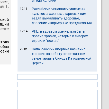
3 года колонии
вает,
ил Т.
12:18
Российские чиновники увлечены
культом духовных старцев: к ним
ездят вымаливать здоровье,
сской
спасение и карьерные предсказания
айший
есте
17:14
РПЦ: в здравом уме нельзя быть
против храмов, которые в скверах
строили "всегда"
стола
любая
22:05
Папа Римский впервые назначил
Иоанн
женщин на работу в постоянном
секретариате Синода Католической
церкви