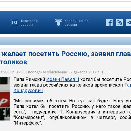
Текстовая
Классическая
версия
версия
 желает посетить Россию, заявил гла
атоликов
ает, 'что у нас возникают проблемы с Русской православной
л Т. Кондрусевич
 2003 г., 17:00 | последнее обновление: 07 декабря 2017 г., 10:05
Папа Римский
Иоанн Павел II
хотел бы посетить Ро
заявил глава российских католиков архиепископ
Та
Кондрусевич
.
"Мы молимся об этом. Но тут как будет Богу уг
Папа хотел бы посетить Россию, у него такое же
есть", - подчеркнул Т. Кондрусевич в интервью г
"Коммерсант", опубликованном в четверг, сооб
"Интерфакс".