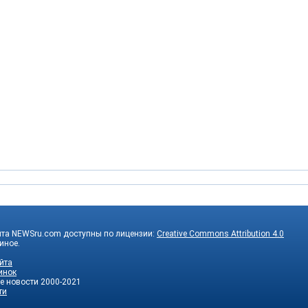
йта NEWSru.com доступны по лицензии:
Creative Commons Attribution 4.0
 иное.
йта
инок
е новости
2000-2021
ти