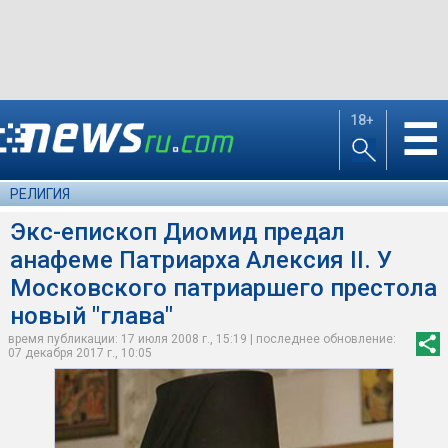
18+
☰
РЕЛИГИЯ
Экс-епископ Диомид предал
анафеме Патриарха Алексия II. У
Московского патриаршего престола
новый "глава"
время публикации: 17 июля 2008 г., 15:19 | последнее обновление:
07 декабря 2017 г., 10:05