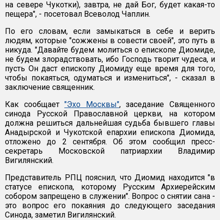
на севере Чукотки), завтра, не дай Бог, будет какая-то
пещера", - посетовал Всеволод Чаплин.
По его словам, если замыкаться в себе и верить
людям, которые "сожжены в совести своей", это путь в
никуда. "Давайте будем молиться о епископе Диомиде,
не будем злорадствовать, ибо Господь творит чудеса, и
пусть Он даст епископу Диомиду еще время для того,
чтобы покаяться, одуматься и измениться", - сказал в
заключение священник.
Как сообщает
"Эхо Москвы"
, заседание Священного
синода Русской Православной церкви, на котором
должна решиться дальнейшая судьба бывшего главы
Анадырской и Чукотской епархии епископа Диомида,
отложено до 2 сентября. Об этом сообщил пресс-
секретарь Московской патриархии Владимир
Вигилянский.
Представитель РПЦ пояснил, что Диомид находится "в
статусе епископа, которому Русским Архиерейским
собором запрещено в служении". Вопрос о снятии сана -
это вопрос его покаяния до следующего заседания
Синода, заметил Вигилянский.