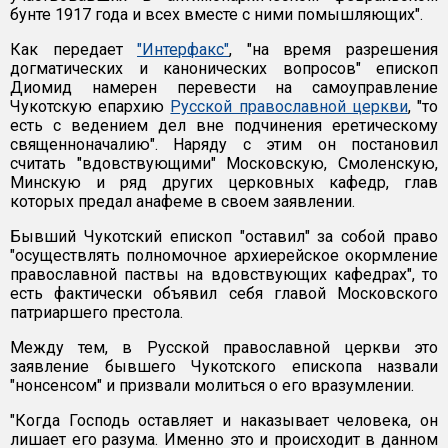
бунте 1917 года и всех вместе с ними помышляющих".
Как передает
"Интерфакс"
, "на время разрешения
догматических и канонических вопросов" епископ
Диомид намерен перевести на самоуправление
Чукотскую епархию
Русской православной церкви
, "то
есть с ведением дел вне подчинения еретическому
священноначалию". Наряду с этим он постановил
считать "вдовствующими" Московскую, Смоленскую,
Минскую и ряд других церковных кафедр, глав
которых предал анафеме в своем заявлении.
Бывший Чукотский епископ "оставил" за собой право
"осуществлять полномочное архиерейское окормление
православной паствы на вдовствующих кафедрах", то
есть фактически объявил себя главой Московского
патриаршего престола.
Между тем, в Русской православной церкви это
заявление бывшего Чукотского епископа назвали
"нонсенсом" и призвали молиться о его вразумлении.
"Когда Господь оставляет и наказывает человека, он
лишает его разума. Именно это и происходит в данном