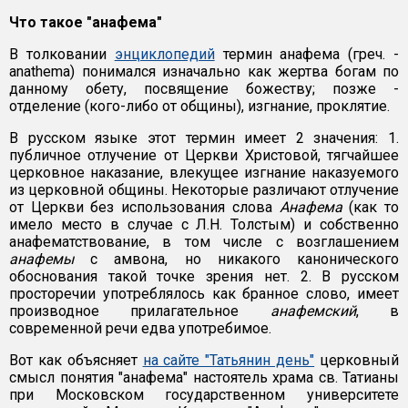
Что такое "анафема"
В толковании
энциклопедий
термин анафема (греч. -
anathema) понимался изначально как жертва богам по
данному обету, посвящение божеству; позже -
отделение (кого-либо от общины), изгнание, проклятие.
В русском языке этот термин имеет 2 значения: 1.
публичное отлучение от Церкви Христовой, тягчайшее
церковное наказание, влекущее изгнание наказуемого
из церковной общины. Некоторые различают отлучение
от Церкви без использования слова
Анафема
(как то
имело место в случае с Л.Н. Толстым) и собственно
анафематствование, в том числе с возглашением
анафемы
с амвона, но никакого канонического
обоснования такой точке зрения нет. 2. В русском
просторечии употреблялось как бранное слово, имеет
производное прилагательное
анафемский
, в
современной речи едва употребимое.
Вот как объясняет
на сайте "Татьянин день"
церковный
смысл понятия "анафема" настоятель храма св. Татианы
при Московском государственном университете