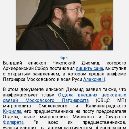
fap.ru
Бывший епископ Чукотский Диомид, которого
Архиерейский Собор постановил
лишить сана
, выступил
с открытым заявлением, в котором предал анафеме
Патриарха Московского и всея Руси
Алексия II
.
В этом документе епископ Диомид заявил также, что
анафематствует главу
Отдела внешних церковных
связей Московского Патриархата
(ОВЦС МП)
митрополита Смоленского и Калининградского
Кирилла
, его предшественника на посту председателя
Отдела, ныне митрополита Минского и Слуцкого
Филарета
, "и всех их предшественников,
участвовавших в антимонархическом февральском