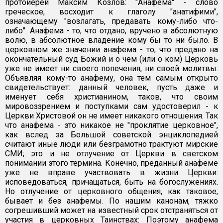
протоиерей Максим Козлов: "Анафема" - слово
греческое, восходит к глаголу "анатифими",
означающему "возлагать, предавать кому-либо что-
либо". Анафема - то, что отдано, вручено в абсолютную
волю, в абсолютное владение кому бы то ни было. В
церковном же значении анафема - то, что предано на
окончательный суд Божий и о чем (или о ком) Церковь
уже не имеет ни своего попечения, ни своей молитвы.
Объявляя кому-то анафему, она тем самым открыто
свидетельствует: данный человек, пусть даже и
именует себя христианином, таков, что своим
мировоззрением и поступками сам удостоверил - к
Церкви Христовой он не имеет никакого отношения. Так
что анафема - это никакое не "проклятие церковное",
как вслед за Большой советской энциклопедией
считают иные люди или безграмотно трактуют мирские
СМИ; это и не отлучение от Церкви в светском
понимании этого термина. Конечно, преданный анафеме
уже не вправе участвовать в жизни Церкви:
исповедоваться, причащаться, быть на богослужениях.
Но отлучение от церковного общения, как таковое,
бывает и без анафемы. По нашим канонам, тяжко
согрешивший может на известный срок отстраняться от
участия в церковных Таинствах: Поэтому анафема