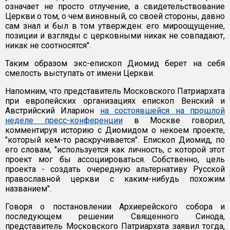
означает не просто отлучение, а свидетельствование
Церкви о том, о чем виновный, со своей стороны, давно
сам знал и был в том утвержден: его мироощущение,
позиции и взгляды с церковными никак не совпадают,
никак не соотносятся".
Таким образом экс-епископ Диомид берет на себя
смелость выступать от имени Церкви.
Напомним, что представитель Московского Патриархата
при европейских организациях епископ Венский и
Австрийский Иларион
на состоявшейся на прошлой
неделе пресс-конференции
в Москве говорил,
комментируя историю с Диомидом о некоем проекте,
"который кем-то раскручивается". Епископ Диомид, по
его словам, "используется как личность, с которой этот
проект мог бы ассоциироваться. Собственно, цель
проекта - создать очередную альтернативу Русской
православной церкви с каким-нибудь похожим
названием".
Говоря о постановлении Архиерейского собора и
последующем решении Священного Синода,
представитель Московского Патриархата заявил тогда,