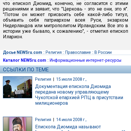
что епископ Диомид, конечно, не согласится с этими
решениями и заявит, что "Церковь - это не они, это я".
"Потом он может присвоить себе какой-либо титул,
объявить себя патриархом всея Руси, экзархом
Нидерландов или митрополитом Ирландским. Все это в
истории уже бывало, к сожалению", - отметил епископ
Иларион.
Досье NEWSru.com
::
Религия
::
Православие
::
В России
Каталог NEWSru.com
::
Информационные интернет-ресурсы
ССЫЛКИ ПО ТЕМЕ
Религия
|
15 июля 2008 г.,
Документация епископа Диомида
передана новому управляющему
Чукотской епархией РПЦ в присутствии
милиционеров
Религия
|
14 июля 2008 г.,
Епископа Диомида называют