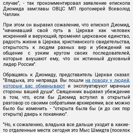
случае", - так прокомментировал заявление епископа
Диомида замглавы ОВЦС МП протоиерей Всеволод
Чаплин.
При этом он выразил сожаление, что епископ Диомид,
"начинавший свой путь в Церкви как человек
искренний и верующий, променял церковное единство,
радость жизни в Церкви, христианского свидетельства,
открытость к людям разных вер и убеждений на
общение с узким кругом своих последователей,
которые внушают ему, что он истинный духовный
лидер России".
Обращаясь к Диомиду, представитель Церкви сказал:
"Владыка, это неправда. Вы пошли
на поводу у людей,
которые вас обманывают
и эксплуатируют мрачные
стороны вашей души". Священник выразил убеждение
в том, что, если бы Диомид вступил в открытый
разговор со своими собратьями архиереями, все можно
было бы изменить - "открыта была бы (и до сих пор
открыта) дверь к покаянию".
"Но, к сожалению, владыка все дальше уходит в какие-
то отдаленные места: сегодня это Мыс Шмидта (поселок