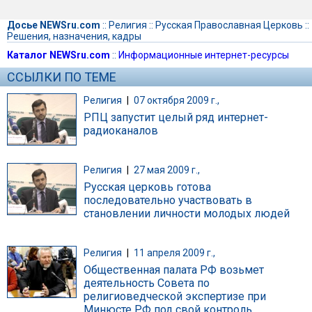
Досье NEWSru.com
::
Религия
::
Русская Православная Церковь
::
Решения, назначения, кадры
Каталог NEWSru.com
::
Информационные интернет-ресурсы
ССЫЛКИ ПО ТЕМЕ
Религия
|
07 октября 2009 г.,
РПЦ запустит целый ряд интернет-
радиоканалов
Религия
|
27 мая 2009 г.,
Русская церковь готова
последовательно участвовать в
становлении личности молодых людей
Религия
|
11 апреля 2009 г.,
Общественная палата РФ возьмет
деятельность Совета по
религиоведческой экспертизе при
Минюсте РФ под свой контроль