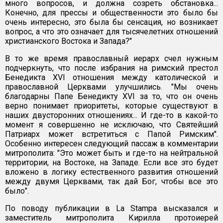
много вопросов, и должна созреть обстановка...
Конечно, для прессы и общественности это было бы
очень интересно, это была бы сенсация, но возникает
вопрос, а что это означает для тысячелетних отношений
христианского Востока и Запада?"
В то же время православный иерарх счел нужным
подчеркнуть, что после избрания на римский престол
Бенедикта XVI отношения между католической и
православной Церквами улучшились. "Мы очень
благодарны Папе Бенедикту XVI за то, что он очень
верно понимает приоритеты, которые существуют в
наших двусторонних отношениях... И где-то в какой-то
момент я совершенно не исключаю, что Святейший
Патриарх может встретиться с Папой Римским".
Особенно интересен следующий пассаж в комментарии
митрополита: "Это может быть и где-то на нейтральной
территории, на Востоке, на Западе. Если все это будет
вложено в логику естественного развития отношений
между двумя Церквами, так дай Бог, чтобы все это
было".
По поводу публикации в La Stampa высказался и
заместитель митрополита Кирилла протоиерей