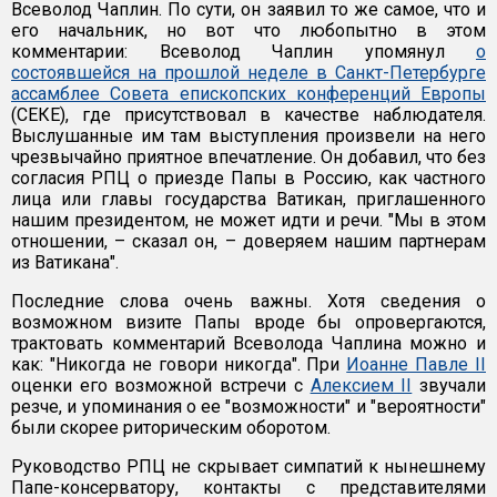
Всеволод Чаплин. По сути, он заявил то же самое, что и
его начальник, но вот что любопытно в этом
комментарии: Всеволод Чаплин упомянул
о
состоявшейся на прошлой неделе в Санкт-Петербурге
ассамблее Совета епископских конференций Европы
(СЕКЕ), где присутствовал в качестве наблюдателя.
Выслушанные им там выступления произвели на него
чрезвычайно приятное впечатление. Он добавил, что без
согласия РПЦ о приезде Папы в Россию, как частного
лица или главы государства Ватикан, приглашенного
нашим президентом, не может идти и речи. "Мы в этом
отношении, – сказал он, – доверяем нашим партнерам
из Ватикана".
Последние слова очень важны. Хотя сведения о
возможном визите Папы вроде бы опровергаются,
трактовать комментарий Всеволода Чаплина можно и
как: "Никогда не говори никогда". При
Иоанне Павле II
оценки его возможной встречи с
Алексием II
звучали
резче, и упоминания о ее "возможности" и "вероятности"
были скорее риторическим оборотом.
Руководство РПЦ не скрывает симпатий к нынешнему
Папе-консерватору, контакты с представителями