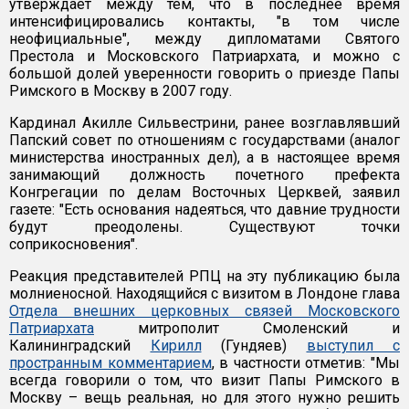
утверждает между тем, что в последнее время
интенсифицировались контакты, "в том числе
неофициальные", между дипломатами Святого
Престола и Московского Патриархата, и можно с
большой долей уверенности говорить о приезде Папы
Римского в Москву в 2007 году.
Кардинал Акилле Сильвестрини, ранее возглавлявший
Папский совет по отношениям с государствами (аналог
министерства иностранных дел), а в настоящее время
занимающий должность почетного префекта
Конгрегации по делам Восточных Церквей, заявил
газете: "Есть основания надеяться, что давние трудности
будут преодолены. Существуют точки
соприкосновения".
Реакция представителей РПЦ на эту публикацию была
молниеносной. Находящийся с визитом в Лондоне глава
Отдела внешних церковных связей Московского
Патриархата
митрополит Смоленский и
Калининградский
Кирилл
(Гундяев)
выступил с
пространным комментарием
, в частности отметив: "Мы
всегда говорили о том, что визит Папы Римского в
Москву – вещь реальная, но для этого нужно решить